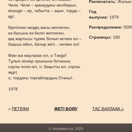
Распечатать:
Жалын
Чили, Чили – қамаудағы жолбарыс,
кісенде – ер, табытта – ақын, торда –
Год
құс.
выпуска:
1979
Распределение:
500
Кірпігінен көздің жасы кеппеген,
өз басына өз билігі жетпеген,
Страницы:
160
қақ жартысы түрме болып кеткен ел –
бақсыз әйел, батыр жігіт... неткен ел!
Өзін-өзі жаулаған ел, о Тәңірі!
Тұлып иіскер орынына ботаның
саулы інген-ел, о, бақытты ел, сорлы
жұрт,
о, тордағы торғайлардың Отаны!..
1978
«
ПЕТЕФИ
ЖЕТІ БОЯУ
ТАС БАЛЛАДА »
© zhumeken.kz, 2025