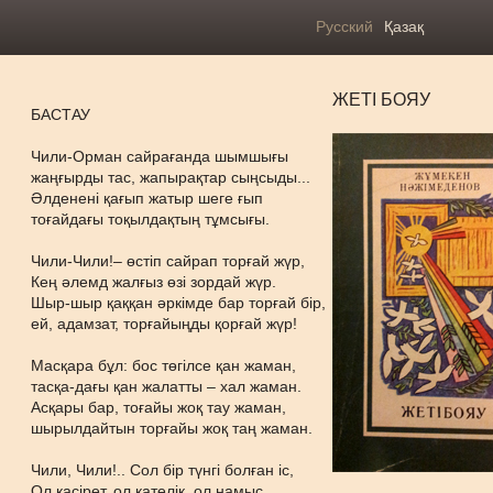
Русский
Қазақ
ЖЕТІ БОЯУ
БАСТАУ
Чили-Орман сайрағанда шымшығы
жаңғырды тас, жапырақтар сыңсыды...
Әлденені қағып жатыр шеге ғып
тоғайдағы тоқылдақтың тұмсығы.
Чили-Чили!– өстіп сайрап торғай жүр,
Кең әлемд жалғыз өзі зордай жүр.
Шыр-шыр қаққан әркімде бар торғай бір,
ей, адамзат, торғайыңды қорғай жүр!
Масқара бұл: бос төгілсе қан жаман,
тасқа-дағы қан жалатты – хал жаман.
Асқары бар, тоғайы жоқ тау жаман,
шырылдайтын торғайы жоқ таң жаман.
Чили, Чили!.. Сол бір түнгі болған іс,
Ол қасірет, ол қателік, ол намыс.