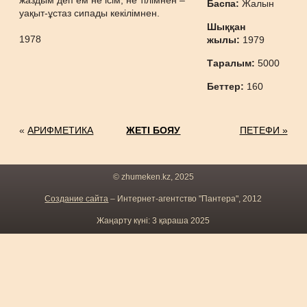
жаздым деп ем не ісім, не тілімнен –
Баспа:
Жалын
уақыт-ұстаз сипады кекілімнен.
Шыққан
1978
жылы:
1979
Таралым:
5000
Беттер:
160
«
АРИФМЕТИКА
ЖЕТІ БОЯУ
ПЕТЕФИ »
© zhumeken.kz, 2025
Создание сайта
– Интернет-агентство "Пантера", 2012
Жаңарту күні: 3 қараша 2025