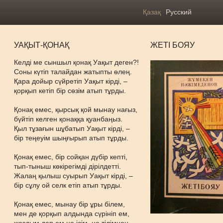
Қазақ
Русский
УАҚЫТ-ҚОНАҚ
ЖЕТІ БОЯУ
Келді ме сыншыл қонақ Уақыт деген?!
Соны күтіп талайдан жатыпты өлең.
Қара дойыр сүйретіп Уақыт кірді, –
қорқып кетіп бір сөзім атып тұрды.
Қонақ емес, қырсық қой мынау нағыз,
бүйтіп келген қонаққа қуанбаңыз.
Қыл тұзағын шұбатып Уақыт кірді, –
бір теңеуім шыңғырып атып тұрды.
Қонақ емес, бір сойқан дүбір кепті,
тып-тыныш көкірегімді дірілдетті.
Жалаң қылыш суырып Уақыт кірді, –
бір сұлу ой селк етіп атып тұрды.
Қонақ емес, мынау бір ұры білем,
мен де қорқып алдында сүрініп ем,