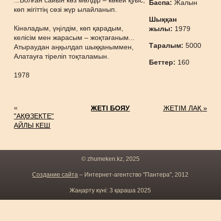
...Болған сайын көз мөлдір – көкей қуыс,
Баспа:
Жалын
көп жігіттің сөзі жүр ылайланып.
Шыққан
Кінәладым, үңілдім, көп қарадым,
жылы:
1979
келісім мен жарасым – жоқтағаным...
Таралым:
5000
Атыраудан аңқылдап шыққаныммен,
Алатауға тіреліп тоқталамын.
Беттер:
160
1978
«
ЖЕТІ БОЯУ
ЖЕТІМ ЛАҚ »
"АҚӨЗЕКТЕ"
АЙЛЫ КЕШ
© zhumeken.kz, 2025
Создание сайта
– Интернет-агентство "Пантера", 2012
Жаңарту күні: 3 қараша 2025