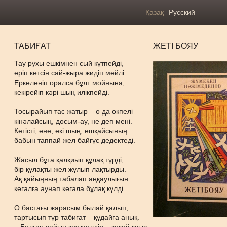
Қазақ
Русский
ТАБИҒАТ
ЖЕТІ БОЯУ
Тау рухы ешкімнен сый күтпейді,
еріп кетсін сай-жыра жидіп мейлі.
Еркеленіп оралса бұлт мойнына,
кекірейіп кәрі шың илікпейді.
Тосырайып тас жатыр – о да өкпелі –
кінәлайсың, досым-ау, не деп мені.
Кетісті, әне, екі шың, ешқайсының
бабын таппай жел байғұс дедектеді.
Жасыл бұта қалқиып құлақ түрді,
бір құлақты жел жұлып лақтырды.
Ақ қайыңның табалап аңқаулығын
көгалға аунап көгала бұлақ күлді.
О бастағы жарасым былай қалып,
тартысып тұр табиғат – құдайға анық.