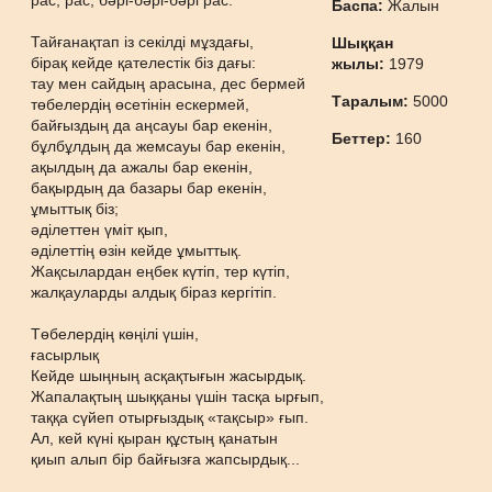
рас, рас, бәрі-бәрі-бәрі рас.
Баспа:
Жалын
Тайғанақтап із секілді мұздағы,
Шыққан
бірақ кейде қателестік біз дағы:
жылы:
1979
тау мен сайдың арасына, дес бермей
Таралым:
5000
төбелердің өсетінін ескермей,
байғыздың да аңсауы бар екенін,
Беттер:
160
бұлбұлдың да жемсауы бар екенін,
ақылдың да ажалы бар екенін,
бақырдың да базары бар екенін,
ұмыттық біз;
әділеттен үміт қып,
әділеттің өзін кейде ұмыттық.
Жақсылардан еңбек күтіп, тер күтіп,
жалқауларды алдық біраз кергітіп.
Төбелердің көңілі үшін,
ғасырлық
Кейде шыңның асқақтығын жасырдық.
Жапалақтың шыққаны үшін тасқа ырғып,
таққа сүйеп отырғыздық «тақсыр» ғып.
Ал, кей күні қыран құстың қанатын
қиып алып бір байғызға жапсырдық...