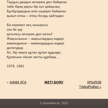
Таудың даңқын көтерем деп байқаған
төбе бірақ қақты бір күн қайқалаң.
Бұлбұлдардың әнін шырқап байқаған
қызыл әтеш – әтеш болды қайтадан.
Біз керемет кең халықпыз,
сөз бе еді
қателесу көтерем деп өзгені!
Жақсылығын – жақсылардың өздері,
жамандығын – жамандардың өздері
дәлелдеді.
Ал, бір жақта құлан құлап құдыққа,
Құлағына ойнап жатты құрбақа...
1978, 1982
«
АДАМ АТА
ЖЕТІ БОЯУ
КРЫЛОВ
ТАҚЫРЫБЫ »
© zhumeken.kz, 2025