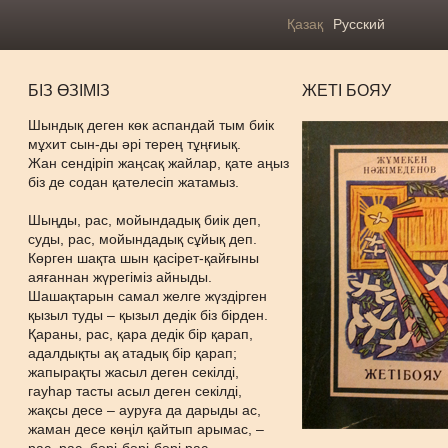
Қазақ
Русский
БІЗ ӨЗІМІЗ
ЖЕТІ БОЯУ
Шындық деген көк аспандай тым биік
мұхит сын-ды әрі терең тұңғиық.
Жан сендіріп жаңсақ жайлар, қате аңыз
біз де содан қателесіп жатамыз.
Шыңды, рас, мойындадық биік деп,
суды, рас, мойындадық сұйық деп.
Көрген шақта шын қасірет-қайғыны
аяғаннан жүрегіміз айныды.
Шашақтарын самал желге жүздірген
қызыл туды – қызыл дедік біз бірден.
Қараны, рас, қара дедік бір қарап,
адалдықты ақ атадық бір қарап;
жапырақты жасыл деген секілді,
гауһар тасты асыл деген секілді,
жақсы десе – ауруға да дарыды ас,
жаман десе көңіл қайтып арымас, –