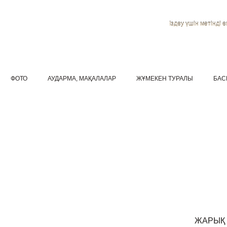
Іздеу үшін мәтінді ен
ФОТО
АУДАРМА, МАҚАЛАЛАР
ЖҰМЕКЕН ТУРАЛЫ
БАС
ЖАРЫҚ