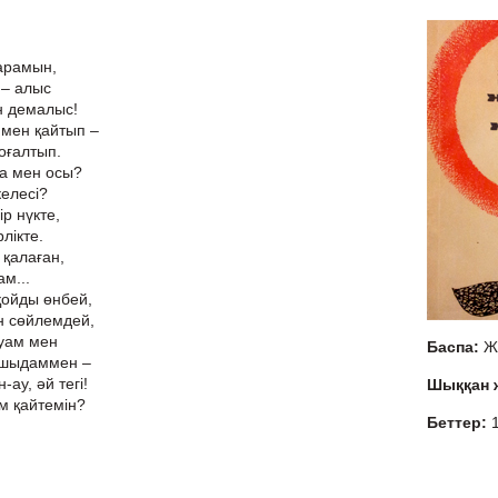
барамын,
 – алыс
ын демалыс!
м мен қайтып –
оғалтып.
ба мен осы?
келесі?
р нүкте,
лікте.
 қалаған,
м...
қойды өнбей,
н сөйлемдей,
қуам мен
Баспа:
Ж
 шыдаммен –
ау, әй тегі!
Шыққан
ам қайтемін?
Беттер: