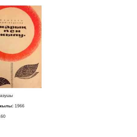
азушы
 жылы:
1966
160