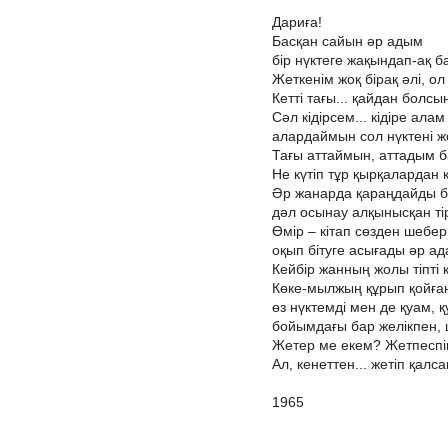
Дариға!
Басқан сайын әр адым
бір нүктеге жақындап-ақ 
Жеткенім жоқ бірақ әлі, ол
Кетті тағы... қайдан болс
Сәл кідірсем... кідіре ала
алардаймын сол нүктені ж
Тағы аттаймын, аттадым 
Не күтіп тұр қырқалардан 
Әр жанарда қараңдайды бі
дәл осынау алқынысқан тір
Өмір – кітап сөзден шебер
оқып бітуге асығады әр ада
Кейбір жанның жолы тіпті 
Көке-мылжың құрып қойға
өз нүктемді мен де қуам, 
бойымдағы бар желікпен,
Жетер ме екем? Жетпеспін-
Ал, кенеттен... жетіп қалс
1965