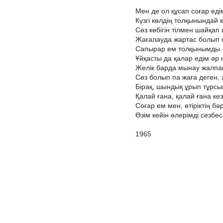
Мен де ол құсап соғар едім
Күзгі көлдің толқынындай к
Сөз көбігін тілмен шайқап
Жағалауда жартас болып 
Сапырар ем толқынымды –
Ұйқасты да қалар едім әр 
Желік барда мынау жалпа
Сөз болып па жаға деген, 
Бірақ, шындық ұрып тұрсың
Қалай ғана, қалай ғана ке
Соғар ем мен, өтіріктің бә
Өзім кейін өлерімді сезбес
1965