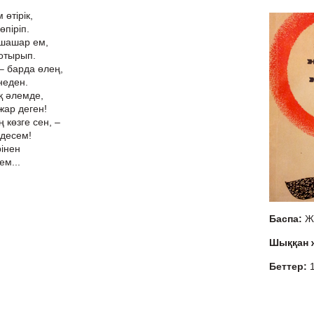
 өтірік,
өпіріп.
 шашар ем,
отырып.
 барда өлең,
неден.
қ әлемде,
жар деген!
 көзге сен, –
здесем!
рінен
ем...
Баспа:
Ж
Шыққан
Беттер: