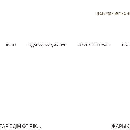
Іздеу үшін мәтінді ен
ФОТО
АУДАРМА, МАҚАЛАЛАР
ЖҰМЕКЕН ТУРАЛЫ
БАС
ҒАР ЕДІМ ӨТІРІК…
ЖАРЫҚ