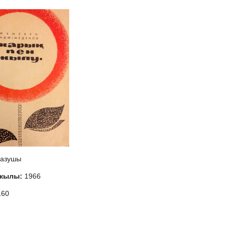
азушы
 жылы:
1966
160