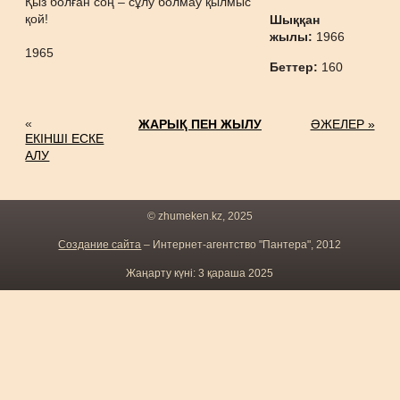
Қыз болған соң – сұлу болмау қылмыс
қой!
Шыққан
жылы:
1966
1965
Беттер:
160
«
ЖАРЫҚ ПЕН ЖЫЛУ
ӘЖЕЛЕР »
ЕКІНШІ ЕСКЕ
АЛУ
© zhumeken.kz, 2025
Создание сайта
– Интернет-агентство "Пантера", 2012
Жаңарту күні: 3 қараша 2025