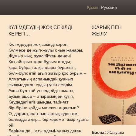
Қазақ
Русский
КҮЛІМДЕУДІҢ ЖОҚ СЕКІЛДІ
ЖАРЫҚ ПЕН
КЕРЕГІ…
ЖЫЛУ
Күлімдеудің жоқ секілді керегі,
Күлмесе де жып-жылы оның жанары.
Жұмыр иық, жуас біткен денені
Қақ айырып қара бұрым ағады;
қара бұйра толқындары бұралып,
бүлк-бүлк етіп ағып жатыр қос бұрым –
Алматының аспанындай қуанып
сылқылдаған судың үнін естідім.
Ақша бұлттай үлпілдейді тамағы,
аузын ашса – отырасың ән күтіп.
Кеудедегі егіз шыңды, табиғат
бір-біріне қойды ма екен аңдытып?
О, дариға, жан тыныштық іздеп ем,
болмады ақыр... бір керемет жыр құшты
ой.
Бәрінен де... аты әдемі-ау қыз деген,
Баспа:
Жазушы