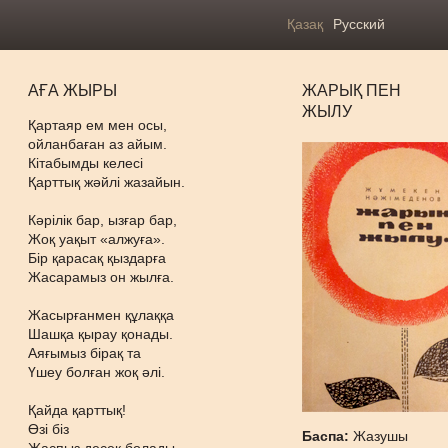
Қазақ
Русский
АҒА ЖЫРЫ
ЖАРЫҚ ПЕН
ЖЫЛУ
Қартаяр ем мен осы,
ойланбаған аз айым.
Кітабымды келесі
Қарттық жәйлі жазайын.
Кәрілік бар, ызғар бар,
Жоқ уақыт «алжуға».
Бір қарасақ қыздарға
Жасарамыз он жылға.
Жасырғанмен құлаққа
Шашқа қырау қонады.
Аяғымыз бірақ та
Үшеу болған жоқ әлі.
Қайда қарттық!
Өзі біз
Баспа:
Жазушы