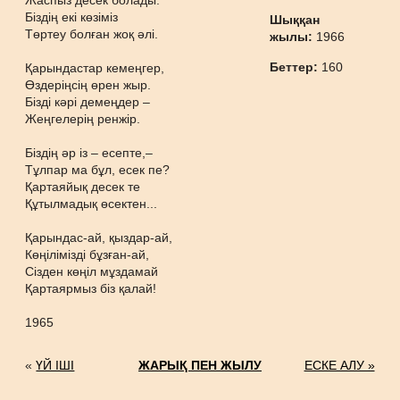
Жаспыз десек болады.
Біздің екі көзіміз
Шыққан
Төртеу болған жоқ әлі.
жылы:
1966
Беттер:
160
Қарындастар кемеңгер,
Өздеріңсің өрен жыр.
Бізді кәрі демеңдер –
Жеңгелерің ренжір.
Біздің әр із – есепте,–
Тұлпар ма бұл, есек пе?
Қартаяйық десек те
Құтылмадық өсектен...
Қарындас-ай, қыздар-ай,
Көңілімізді бұзған-ай,
Сізден көңіл мұздамай
Қартаярмыз біз қалай!
1965
«
ҮЙ ІШІ
ЖАРЫҚ ПЕН ЖЫЛУ
ЕСКЕ АЛУ »