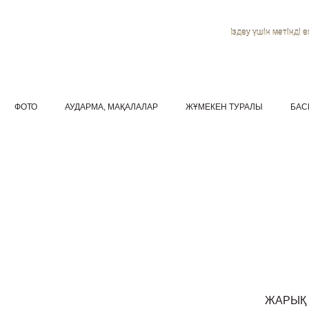
Іздеу үшін мәтінді ен
ФОТО
АУДАРМА, МАҚАЛАЛАР
ЖҰМЕКЕН ТУРАЛЫ
БАС
ЖАРЫҚ