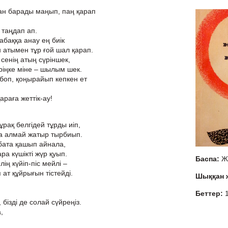
н барады маңып, паң қарап
таңдап ап.
қабаққа анау ең биік
атымен тұр ғой шал қарап.
сенің атың сүріншек,
іріңке міне – шылым шек.
 боп, қоңырайып кепкен ет
араға жеттік-ау!
ұрақ белгідей тұрды иіп,
ала алмай жатыр тырбиып.
ұбата қашып айнала,
а күшікті жүр қуып.
Баспа:
Ж
ің күйіп-піс мейлі –
ат құйрығын тістейді.
Шыққан
Беттер:
 бізді де солай сүйреңіз.
,