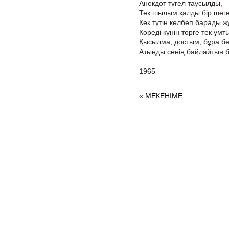
Анекдот түгел таусылды,
Тек шылым қалды бір шеге
Көк түтін көлбеп барады 
Көреді күнін төрге тек ұ
Қысылма, достым, бұра бер
Атыңды сенің байлайтын б
1965
«
МЕКЕНІМЕ