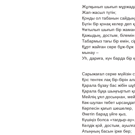
Жұлқынып шығып мұржада
Жап-жасыл түтін;
Қонды ол табанын сайдың 
Бүгін бір қонақ келер деп 
Ұмтылып шығып бір жаман 
Қажыдың, достым, білемін 
Табармыз тағы бір емін, с
Құрт жайған сөре бұж-бұж
мынау –
Уһ, дариға, күн барда бір қ
Сарыжағал серке мүйізін с
Қос тентек лақ бір-бірін 
Қарала бұзау бас жібін ш
Қарала бұқа шыңғыртып қар
Мейлің ұял досыңнан, мейл
Көк-шулан төбет ырсаңдап 
Көрпесін қағып шешелер,
Әкетіп барад үйге қыз,
Күшіңіз болса «тағдыр-ау»,
Келдік қой, достым, ауылға
Атыңның басын ірке бер;