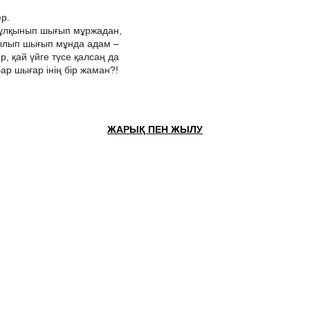
р.
жұлқынып шығып мұржадан,
мтылып шығып мұнда адам –
, қай үйге түсе қалсаң да
ар шығар інің бір жаман?!
ЖАРЫҚ ПЕН ЖЫЛУ