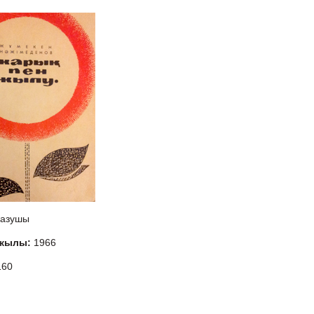
азушы
 жылы:
1966
160