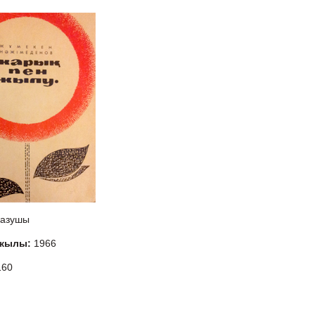
азушы
 жылы:
1966
160