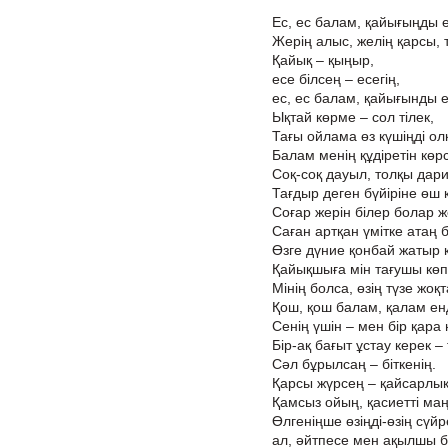
Ес, ес балам, қайығыңды е
Жерің алыс, желің қарсы, 
Қайық – қыңыр,
есе білсең – есегің,
ес, ес балам, қайығынды е
Ықтай көрме – сол тілек,
Тағы ойлама өз күшіңді ол
Балам менің құдіретін көрс
Соқ-соқ дауыл, толқы дари
Тағдыр деген бүйіріне өш 
Соғар жерін білер болар ж
Саған артқан үмітке атаң 
Өзге дүние қонбай жатыр қ
Қайықшыға мін тағушы көп
Мінің болса, өзің түзе жоқ
Қош, қош балам, қалам ен
Сенің үшін – мен бір қара 
Бір-ақ бағыт ұстау керек – 
Сәл бұрылсаң – біткенің.
Қарсы жүрсең – қайсарлы
Қамсыз ойың, қасиетті ма
Өлгеніңше өзіңді-өзің сүйр
ал, әйтпесе мен ақылшы 