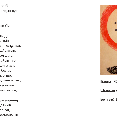
се біл, –
толқын сұр.
се біл.
қы деп.
етсін,–
я, толқы көк.
қайықтың,
ел-дағы.
байып тұр,
олға әлі.
 болар,
та олар.
ді мен алыс,
Баспа:
Ж
нүктемін.
тек желге,
Шыққан
Беттер:
ққа үйренер
ңдайың.
еп өл,
болмаймын!