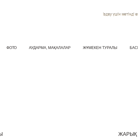
Іздеу үшін мәтінді ен
ФОТО
АУДАРМА, МАҚАЛАЛАР
ЖҰМЕКЕН ТУРАЛЫ
БАС
Ы
ЖАРЫҚ