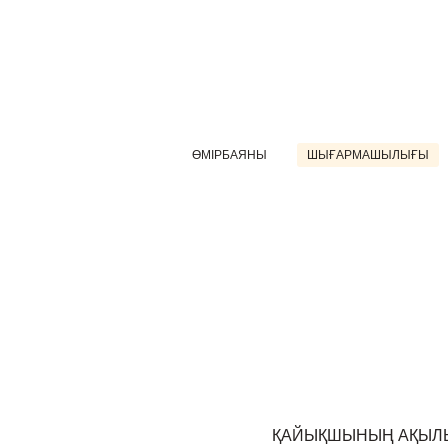
ӨМІРБАЯНЫ
ШЫҒАРМАШЫЛЫҒЫ
ҚАЙЫҚШЫНЫҢ АҚЫЛ