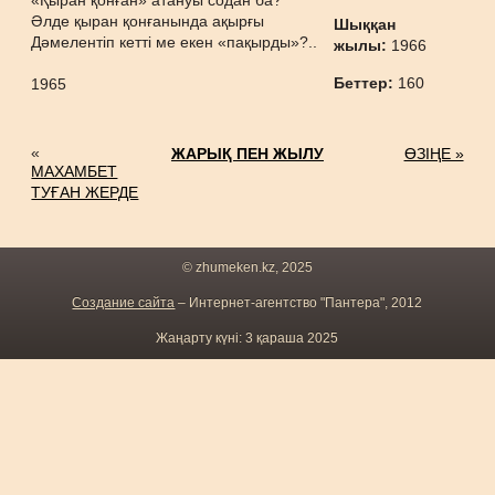
«Қыран қонған» атануы содан ба?
Әлде қыран қонғанында ақырғы
Шыққан
Дәмелентіп кетті ме екен «пақырды»?..
жылы:
1966
Беттер:
160
1965
«
ЖАРЫҚ ПЕН ЖЫЛУ
ӨЗІҢЕ »
МАХАМБЕТ
ТУҒАН ЖЕРДЕ
© zhumeken.kz, 2025
Создание сайта
– Интернет-агентство "Пантера", 2012
Жаңарту күні: 3 қараша 2025