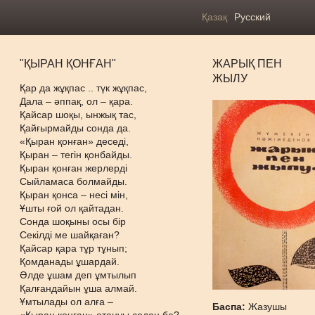
Қазақ
Русский
"ҚЫРАН ҚОНҒАН"
ЖАРЫҚ ПЕН
ЖЫЛУ
Қар да жұқпас .. түк жұқпас,
Дала – әппақ, ол – қара.
Қайсар шоқы, ынжық тас,
Қайғырмайды сонда да.
«Қыран қонған» деседі,
Қыран – тегін қонбайды.
Қыран қонған жерлерді
Сыйламаса болмайды.
Қыран қонса – несі мін,
Ұшты ғой ол қайтадан.
Сонда шоқыны осы бір
Секілді ме шайқаған?
Қайсар қара тұр тұнып;
Қомданады ұшардай.
Әлде ұшам деп ұмтылып
Қалғандайын ұша алмай.
Ұмтылады ол алға –
Баспа:
Жазушы