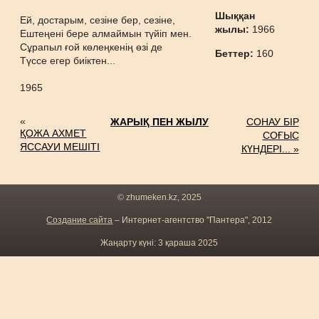
Шыққан
Ей, достарым, сезіне бер, сезіне,
жылы:
1966
Ештеңені бере алмаймын түйіп мен.
Сұрапыл ғой көлеңкенің өзі де
Беттер:
160
Түссе егер биіктен...
1965
«
ЖАРЫҚ ПЕН ЖЫЛУ
СОНАУ БІР
ҚОЖА АХМЕТ
СОҒЫС
ЯССАУИ МЕШІТІ
КҮНДЕРІ... »
© zhumeken.kz, 2025
Создание сайта
– Интернет-агентство "Пантера", 2012
Жаңарту күні: 3 қараша 2025