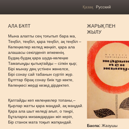
Қазақ
Русский
АЛА БҰЛТ
ЖАРЫҚ ПЕН
ЖЫЛУ
Мына алапты сең тоғытып бара ма,
Теңбіл, теңбіл, қара теңбіл, ақ теңбіл –
Көлеңкелер келед жөңкіп, қара ала
алашасы секілденіп әпкемнің.
Будақ-будақ қара шуда-көлеңке
Тамағыңды қытықтайды – сілкін қыр;
Бірі мынау дөң үстінен жөнелсе,
Бірі сонау сай табанын сүртіп жүр.
Бұлттар бірақ сонау биік тұр көкте,
Көлеңкесі жерді кезед дірдектеп.
Қаптайды кеп көлеңкелер топаны,–
Қырлар жатты қара маңдай, ақ маңдай.
Қара ала шыт келеді ағып, о тәңрі,
Бұталарға мизамдардан жіп керіп,
Бір станок мата тоқып жатқандай.
Баспа:
Жазушы