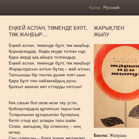
Қазақ
Русский
ЕҢКЕЙ АСПАН, ТӨМЕНДЕ БҰЛТ,
ЖАРЫҚ ПЕН
ТӨК ЖАҢБЫР…
ЖЫЛУ
Еңкей аспан, төменде бұлт, төк жаңбыр,
Қорықпаңдар, біздің кеуде толған нұр.
Қара жерді қақ айыра толғандыр,
Еңкей аспан, төменде бұлт, төк жаңбыр!
Жарқылдасын алтын бұтақ – жай атсын,
Тапсыншы бір тентек дүние тоят шын.
Қара бұлт пен найзағайдың рухы
Қалғып жанған көп оттарды оятсын!
Көк сағым боп кезе-кезе тау үстін,
Қойнаулардың құпиясын тауыстым.
Толқынынан құтырынған бұлақтың
Келіп отыр қос алақан тағы ішкім.
Сілкін, жапырақ, бір сілкінсең – нең
кетер,
Баспа:
Жазушы
Сен сілкінсең – бүкіл дүние желдетер...