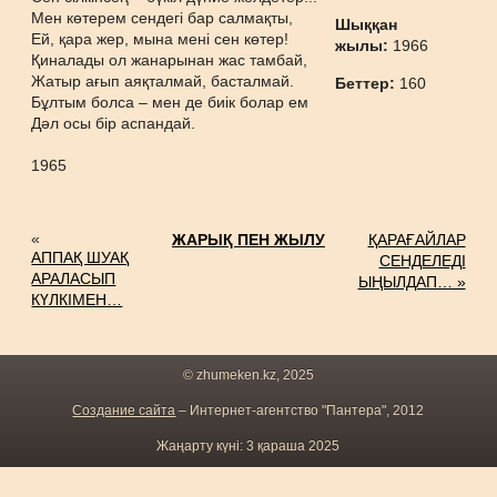
Мен көтерем сендегі бар салмақты,
Шыққан
Ей, қара жер, мына мені сен көтер!
жылы:
1966
Қиналады ол жанарынан жас тамбай,
Жатыр ағып аяқталмай, басталмай.
Беттер:
160
Бұлтым болса – мен де биік болар ем
Дәл осы бір аспандай.
1965
«
ЖАРЫҚ ПЕН ЖЫЛУ
ҚАРАҒАЙЛАР
АППАҚ ШУАҚ
СЕНДЕЛЕДІ
АРАЛАСЫП
ЫҢЫЛДАП… »
КҮЛКІМЕН…
© zhumeken.kz, 2025
Создание сайта
– Интернет-агентство "Пантера", 2012
Жаңарту күні: 3 қараша 2025