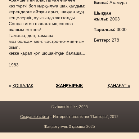
Арамшөптей аласталған егіннен
Баспа:
Атамұра
көз түрткі боп қырқылуға шақ қалдым:
кереңдерге айтқан арыз, шаққан мұң
Шыққан
кещелердің ауызында жатталды.
жылы:
2003
Сонда тиген шапағатың санаса
шашым жетпес!
Таралым:
3000
Тамаша, деп, тамаша
Беттер:
278
мәз болсам мен: «астро-но-мия-ны»
оқып,
көкке қарап қол шошайтқан балаша...
1983
«
ҚОШАЛАҚ
ЖАҢҒЫРЫҚ
ҚАНАҒАТ »
© zhumeken.kz, 2025
Создание сайта
– Интернет-агентство "Пантера", 2012
Жаңарту күні: 3 қараша 2025