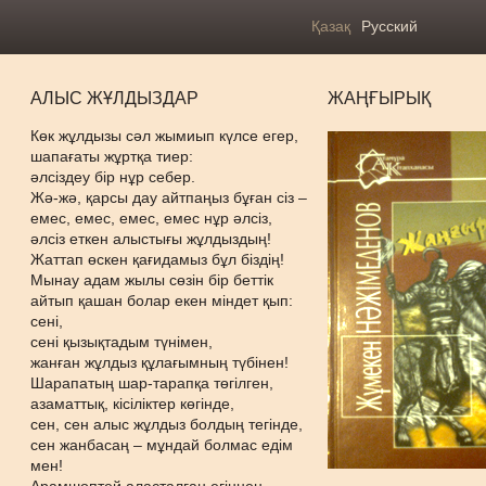
Қазақ
Русский
АЛЫС ЖҰЛДЫЗДАР
ЖАҢҒЫРЫҚ
Көк жұлдызы сәл жымиып күлсе егер,
шапағаты жұртқа тиер:
әлсіздеу бір нұр себер.
Жә-жә, қарсы дау айтпаңыз бұған сіз –
емес, емес, емес, емес нұр әлсіз,
әлсіз еткен алыстығы жұлдыздың!
Жаттап өскен қағидамыз бұл біздің!
Мынау адам жылы сөзін бір беттік
айтып қашан болар екен міндет қып:
сені,
сені қызықтадым түнімен,
жанған жұлдыз құлағымның түбінен!
Шарапатың шар-тарапқа төгілген,
азаматтық, кісіліктер көгінде,
сен, сен алыс жұлдыз болдың тегінде,
сен жанбасаң – мұндай болмас едім
мен!