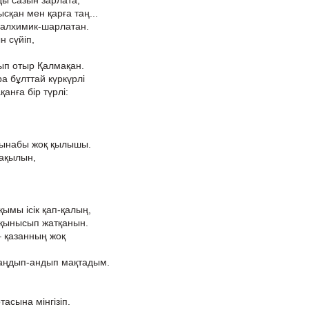
ы сазын зарлата,
сқан мен қарға таң...
 алхимик-шарлатан.
 сүйіп,
ып отыр Қалмақан.
а бұлттай күркүрлі
анға бір түрлі:
қынабы жоқ қылышы.
 ақылын,
қымы ісік қап-қалың,
лқынысып жатқанын.
– қазанның жоқ
 аңдып-андып мақтадым.
асына мінгізіп.