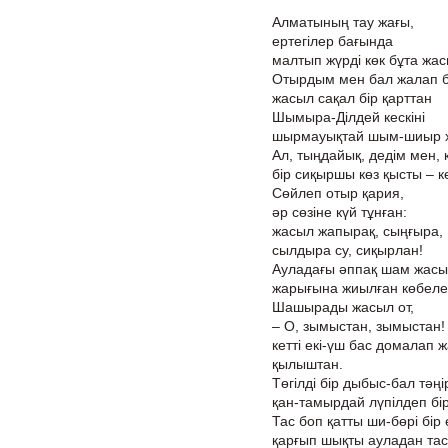
Алматының тау жағы,
ертегілер бағында
малтып жүрді көк бұта жа
Отырдым мен бал жалап б
жасыл сақал бір қарттан
Шымыра-Ділдей кескіні
шырмауықтай шым-шиыр хи
Ал, тыңдайық, дедім мен,
бір сиқыршы көз қысты – к
Сөйлеп отыр қария,
әр сөзіне күй тұнған:
жасыл жапырақ, сыңғыра,
сылдыра су, сиқырлан!
Ауладағы әппақ шам жасы
жарығына жиылған көбелек
Шашырады жасыл от,
– О, зымыстан, зымыстан!
кетті екі-үш бас домалап ж
қылыштан.
Төгілді бір дыбыс-бал тәңі
қан-тамырдай лүпілдеп бір
Тас боп қатты ши-бөрі бір 
қарғып шықты ауладан тас 