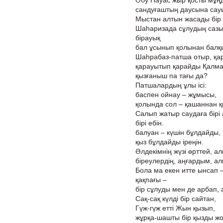
Әбу Науас жыр қосты мұңд
сандуғаштың даусына сауы
Мыстан алтын жасады бір
Шаһаризада сұлудың сазын
бірауық
бал ұсынып қолынан балқ
Шаһрабаз-патша отыр, қар
қарауытып қарайды Қалмақ
қызғаныш па тағы да?
Патшалардың ұлы ісі:
баспен ойнау – жұмысы,
қолында сол – қашаннан 
Салып жатыр саудаға бірі
бірі ебін.
балуан – күшін бұлдайды,
қыз бұлдайды іреңін.
Әлдекімнің жүзі өрттей, ал
біреулердің, аңғардым, а
Бола ма екен итте ынсап 
қақпағы –
бір сұлуды мен де арбап,
Сақ-сақ күлді бір сайтан,
Гүж-гүж етті Жын қызып,
жұрқа-шашты бір қызды жот