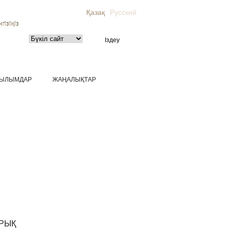
Қазақ
Русский
гізіңіз
ЫЛЫМДАР
ЖАҢАЛЫҚТАР
РЫҚ