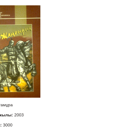
тамұра
 жылы:
2003
м:
3000