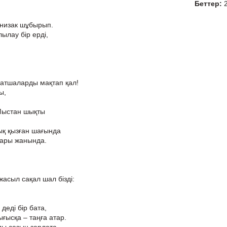
Беттер:
кәнизак шұбырып.
ылау бір ерді,
патшаларды мақтап қал!
ы,
Мыстан шықты
қ қызған шағында
пары жанында.
асыл сақал шал бізді:
деді бір бата,
ғысқа – таңға атар.