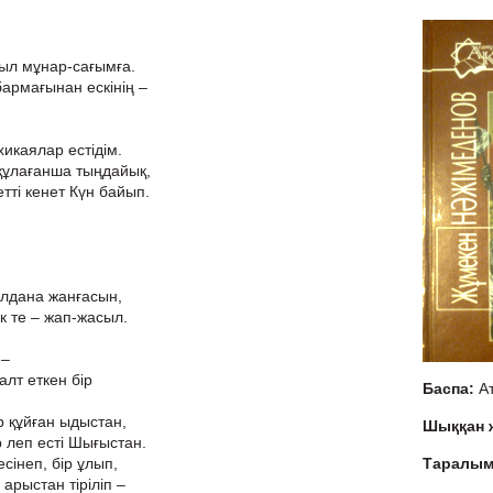
сыл мұнар-сағымға.
армағынан ескінің –
каялар естідім.
 құлағанша тыңдайық,
етті кенет Күн байып.
лдана жанғасын,
 те – жап-жасыл.
 –
алт еткен бір
Баспа:
А
р құйған ыдыстан,
Шыққан
 леп есті Шығыстан.
есінеп, бір ұлып,
Таралы
арыстан тіріліп –