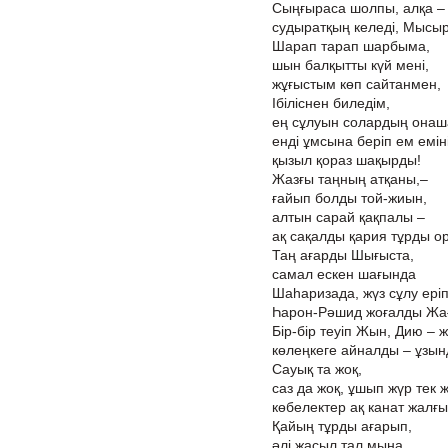
Сыңғыраса шолпы, алқа – 
судыратқың келеді, Мысыр
Шарап тарап шарбыма,
шын балқытты күй мені,
жұғыстым көп сайтанмен,
Ібіліснен биледім,
ең сұлуын солардың онаша
енді ұмсына беріп ем еміні
қызыл қораз шақырды!
Жазғы таңның атқаны,–
ғайып болды той-жиын,
алтын сарай қақпалы –
ақ сақалды қария тұрды о
Таң ағарды Шығыста,
самал ескен шағында
Шаһаризада, жүз сұлу еріп
Һарон-Рәшид жоғалды Жа
Бір-бір теуіп Жын, Дию – ж
көлеңкеге айналды – ұзынд
Сауық та жоқ,
саз да жоқ, ұшып жүр тек 
көбелектер ақ канат жалғ
Қайың тұрды ағарып,
әлі жасыл тал мына,