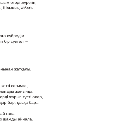
шым етеді жүрегің,
, Шамның жібегін.
ға сүйредім:
п бір сүйгелі –
рнынан жатқалы.
 кетті сағымға,
ғыпары жанында.
ерді жарып түсті олар,
ар бар, қысқа бар...
жай ғана
ыз шамды айнала.