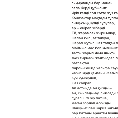
сиқырланды бар маңай,
сала берді құбылып:
кіріп келді сол сәтте жүз 
Кәнизактар мақтады тұлғал
сыңқ-сыңқ күлді сұлулар,
ер – еңіреп жіберді.
Ей, жарамсақ жыршылар,
шапан киіп, ат тапқан,
шарап жұтып шат тапқан 
Маймыл мас боп қылшықт
тасты жарып Жын шықты,
Жез тырнағы жалтылдап 
батпақтан.
Һарон-Рәшид халифа сауы
кағып кірді қақпаны Жағы
Күй күмбірлеп,
Саз сайрап,
Ай астында ән қызды –
әй, сыйлады-ау, сыйлады ж
сұрап ішті бір патша,
маған зорлап алғызды.
Шайқы-Ісіләм қария қабыл 
бар батаны арнатты Күншы