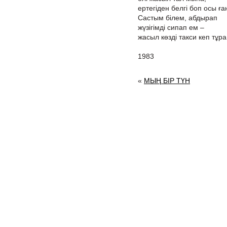
ертегіден белгі боп осы ғ
Састым білем, абдырап
жүзігімді сипап ем –
жасыл көзді такси кеп тұр
1983
«
МЫҢ БІР ТҮН