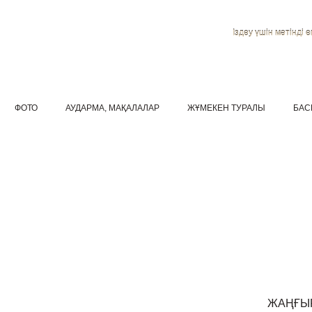
Іздеу үшін мәтінді ен
ФОТО
АУДАРМА, МАҚАЛАЛАР
ЖҰМЕКЕН ТУРАЛЫ
БАС
ЖАҢҒЫ