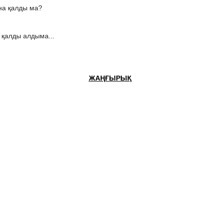
ана қалды ма?
а қалды алдыма...
ЖАҢҒЫРЫҚ