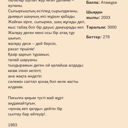
балалар шулап жүр кезіп даланы –
Баспа:
Атамұра
ауланы.
Сыпырғыштың естілед сырылдағаны,
Шыққан
дымқыл шаңның иісі мұрын қабады.
жылы:
2003
Жайған кірге, сыпырма, шаң жұғады деп,
мыс табақ боп бір дауыс даңғырады кеп.
Таралым:
3000
Жалқау деген мені осы бір атақ тұр
Беттер:
278
шығып,
жалқау десе – дей берсін,
рахат тіршілік!
Қазір қарғып тұрамын,
талай шаруаны
тындырамын деген ой қалайша алдады:
көзім ілініп кетіпті;
ана жақта әндетіп
сәлемін саптап қонақ боп келе жатты
әлдекім.
Пиғылға қиқым түсті жай жұрт
аңдамайтұғын,
«қонақ кеп қалды» дейтін бір
сылтау бар әйтеуір!..
1983