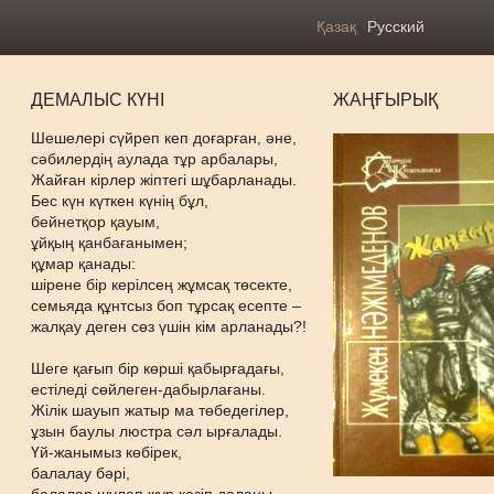
Қазақ
Русский
ДЕМАЛЫС КҮНІ
ЖАҢҒЫРЫҚ
Шешелері сүйреп кеп доғарған, әне,
сәбилердің аулада тұр арбалары,
Жайған кірлер жіптегі шұбарланады.
Бес күн күткен күнің бұл,
бейнетқор қауым,
ұйқың қанбағанымен;
құмар қанады:
шірене бір керілсең жұмсақ төсекте,
семьяда құнтсыз боп тұрсақ есепте –
жалқау деген сөз үшін кім арланады?!
Шеге қағып бір көрші қабырғадағы,
естіледі сөйлеген-дабырлағаны.
Жілік шауып жатыр ма төбедегілер,
ұзын баулы люстра сәл ырғалады.
Үй-жанымыз көбірек,
балалау бәрі,