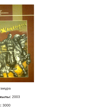
тамұра
 жылы:
2003
м:
3000