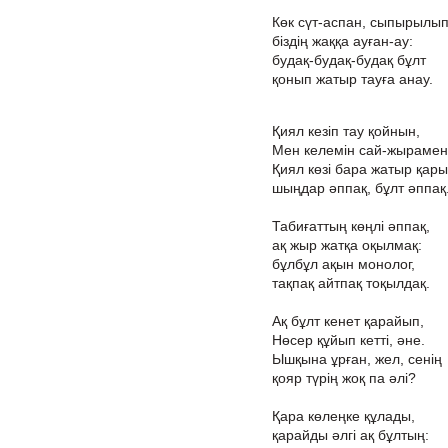
Көк сүт-аспан, сыпырылы
біздің жаққа ауған-ау:
будақ-будақ-будақ бұлт
қонып жатыр тауға анау.
Қиял кезіп тау қойнын,
Мен келемін сай-жырамен 
Қиял көзі бара жатыр қары
шыңдар әппақ, бұлт әппақ
Табиғаттың көңлі әппақ,
ақ жыр жатқа оқылмақ:
бұлбұл ақын монолог,
тақпақ айтпақ тоқылдақ.
Ақ бұлт кенет қарайып,
Нөсер құйып кетті, әне.
Ышқына ұрған, жел, сенің
қояр түрің жоқ па әлі?
Қара көлеңке құлады,
қарайды әлгі ақ бұлтың: