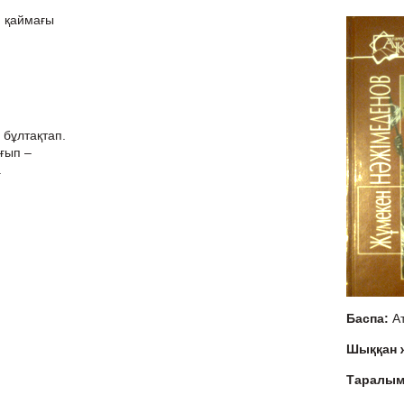
п қаймағы
бұлтақтап.
ғып –
.
Баспа:
А
Шыққан
Таралы