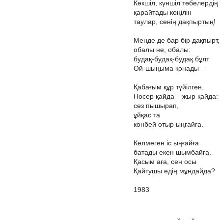
Көкшіл, күншіл төбелердің
қарайтады көңілін
таулар, сенің дақпыртың!
Менде де бар бір дақпырт,
обалы не, обалы:
будақ-будақ-будақ бұлт
Ой-шыңыма қонады –
Қабағым құр түйілген,
Нөсер қайда – жыр қайда:
сөз пышырап,
ұйқас та
көнбей отыр ыңғайға.
Келмеген іс ыңғайға
батады екен шымбайға.
Қасым аға, сен осы
Қайтушы едің мұндайда?
1983