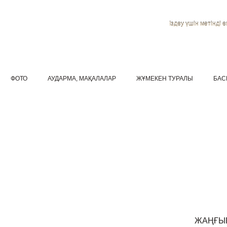
Іздеу үшін мәтінді ен
ФОТО
АУДАРМА, МАҚАЛАЛАР
ЖҰМЕКЕН ТУРАЛЫ
БАС
ЖАҢҒЫ