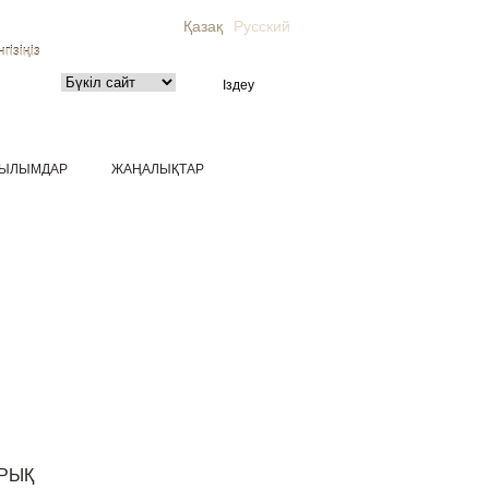
Қазақ
Русский
гізіңіз
ЫЛЫМДАР
ЖАҢАЛЫҚТАР
РЫҚ