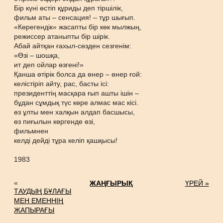
Бір күні өстіп құриды деп тіршілік,
фильм аты – сенсация! – тұр шығып.
«Көрегендік» жасапты бір көк мылжың,
режиссер атаныпты бір шірік.
Абай айтқан ғахыл-сөзден сезгенім:
«Өзі – шошқа,
ит деп ойлар өзгені!»
Қанша өтірік болса да өнер – өнер ғой:
келістіріп айту, рас, басты ісі:
президенттің масқара ғып ашты ішін –
бұдан сұмдық түс көре алмас мас кісі.
өз ұлты мен халқын алдап басшысы,
өз пиғылын көргенде өзі,
фильмнен
келді дейді тұра келіп қашқысы!
1983
«
ЖАҢҒЫРЫҚ
ҮРЕЙ »
ТАУДЫҢ БҰЛАҒЫ
МЕН ЕМЕННІҢ
ЖАПЫРАҒЫ