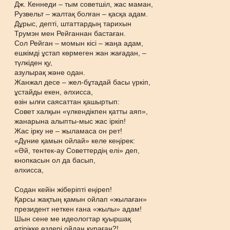
Дж. Кеннеди – тым советшіл, жас маман,
Рузвельт – жалтақ болған – қасқа адам.
Дұрыс, депті, штаттардың тарихын
Трумэн мен Рейганнан бастаған.
Сол Рейган – момын кісі – жаңа адам,
ешкімді ұстап көрмеген жан жағадан, –
түлкіден қу,
азулырақ және одан.
Жанжал десе – жел-бұтадай басы үркіп,
ұстайды екен, әлхисса,
өзін ылғи саясаттан қашыртып:
Совет халқын «үлкендікпен қатты аяп»,
жанарына алыпты-мыс жас іркіп!
Жас ірку не – жыламаса он рет!
«Дүние қамын ойлай» келе кеңірек:
«Әй, тентек-ау Советтердің елі» деп,
кнопкасын ол да басып,
әлхисса,
Содан кейін жіберіпті еңіреп!
Қарсы жақтың қамын ойлап «жылаған»
президент неткен ғана «жылы» адам!
Шын сене ме идеологтар қуыршақ
өтірікке өздері ойдан құраған?!