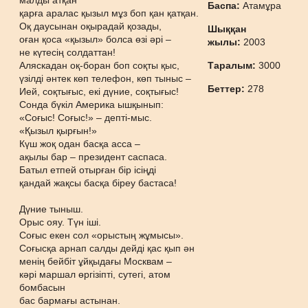
малды атқан
Баспа:
Атамұра
қарға аралас қызыл мұз боп қан қатқан.
Оқ даусынан оқырадай қозады,
Шыққан
оған қоса «қызыл» болса өзі әрі –
жылы:
2003
не күтесің солдаттан!
Аляскадан оқ-боран боп соқты қыс,
Таралым:
3000
үзілді әнтек көп телефон, көп тыныс –
Беттер:
278
Ией, соқтығыс, екі дүние, соқтығыс!
Сонда бүкіл Америка ышқынып:
«Соғыс! Соғыс!» – депті-мыс.
«Қызыл қырғын!»
Күш жоқ одан басқа асса –
ақылы бар – президент саспаса.
Батыл етпей отырған бір ісіңді
қандай жақсы басқа біреу бастаса!
Дүние тыныш.
Орыс ояу. Түн іші.
Соғыс екен сол «орыстың жұмысы».
Соғысқа арнап салды дейді қас қып ән
менің бейбіт ұйқыдағы Москвам –
кәрі маршал өргізіпті, сутегі, атом
бомбасын
бас бармағы астынан.