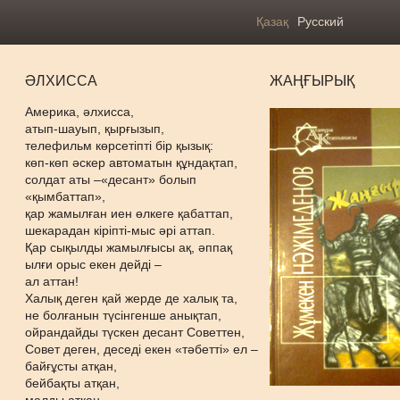
Қазақ
Русский
ӘЛХИССА
ЖАҢҒЫРЫҚ
Америка, әлхисса,
атып-шауып, қырғызып,
телефильм көрсетіпті бір қызық:
көп-көп әскер автоматын құндақтап,
солдат аты –«десант» болып
«қымбаттап»,
қар жамылған иен өлкеге қабаттап,
шекарадан кіріпті-мыс әрі аттап.
Қар сықылды жамылғысы ақ, әппақ
ылғи орыс екен дейді –
ал аттан!
Халық деген қай жерде де халық та,
не болғанын түсінгенше анықтап,
ойрандайды түскен десант Советтен,
Совет деген, деседі екен «тәбетті» ел –
байғұсты атқан,
бейбақты атқан,