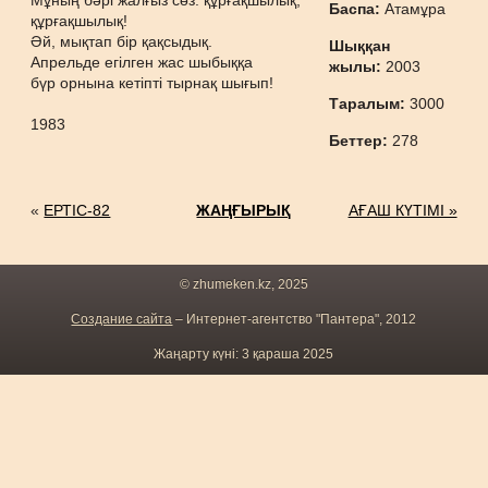
Мұның бәрі жалғыз сөз: құрғақшылық,
Баспа:
Атамұра
құрғақшылық!
Әй, мықтап бір қақсыдық.
Шыққан
Апрельде егілген жас шыбыққа
жылы:
2003
бүр орнына кетіпті тырнақ шығып!
Таралым:
3000
1983
Беттер:
278
«
ЕРТІС-82
ЖАҢҒЫРЫҚ
АҒАШ КҮТІМІ »
© zhumeken.kz, 2025
Создание сайта
– Интернет-агентство "Пантера", 2012
Жаңарту күні: 3 қараша 2025