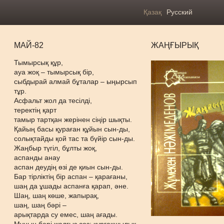
Қазақ
Русский
МАЙ-82
ЖАҢҒЫРЫҚ
Тымырсық құр,
ауа жоқ – тымырсық бір,
сыбдырай алмай бұталар – ыңырсып
тұр.
Асфальт жол да тесілді,
теректің қарт
тамыр тартқан жерінен сіңір шықты.
Қайың басы қураған құйын сын-ды,
солықтайды қой тас та бүйір сын-ды.
Жаңбыр түгіл, бұлты жоқ,
аспанды анау
аспан деудің өзі де қиын сын-ды.
Бар тірліктің бір аспан – қарағаны,
шаң да ұшады аспанға қарап, әне.
Шаң, шаң көше, жапырақ,
шаң, шаң бәрі –
арықтарда су емес, шаң ағады.