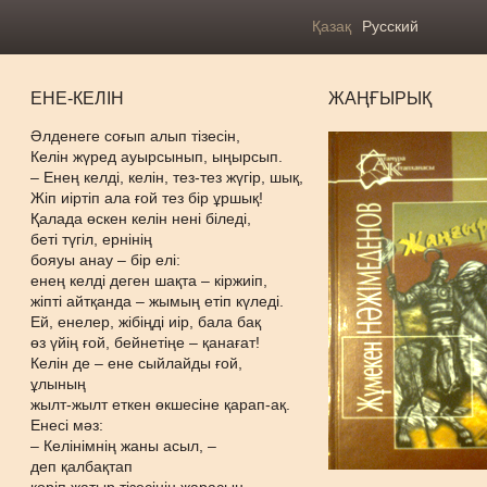
Қазақ
Русский
ЕНЕ-КЕЛІН
ЖАҢҒЫРЫҚ
Әлденеге соғып алып тізесін,
Келін жүред ауырсынып, ыңырсып.
– Енең келді, келін, тез-тез жүгір, шық,
Жіп иіртіп ала ғой тез бір ұршық!
Қалада өскен келін нені біледі,
беті түгіл, ернінің
бояуы анау – бір елі:
енең келді деген шақта – кіржиіп,
жіпті айтқанда – жымың етіп күледі.
Ей, енелер, жібіңді иір, бала бақ
өз үйің ғой, бейнетіңе – қанағат!
Келін де – ене сыйлайды ғой,
ұлының
жылт-жылт еткен өкшесіне қарап-ақ.
Енесі мәз:
– Келінімнің жаны асыл, –
деп қалбақтап