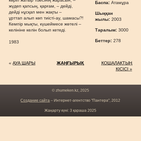
көріп жатыр тізесінің жарасын, –
Баспа:
Атамұра
жүдеп қапсың, қарғам, – дейді,
дейді нұсқап мен жақты –
Шыққан
ұрттап алып көп тиісті-ау, шамасы?!
жылы:
2003
Кемпір мықты, күшеймесе жөтелі –
келініне келін болып кетеді.
Таралым:
3000
Беттер:
278
1983
«
АУА ШАРЫ
ЖАҢҒЫРЫҚ
ҚОШАЛАҚТЫҢ
КІСІСІ »
© zhumeken.kz, 2025
Создание сайта
– Интернет-агентство "Пантера", 2012
Жаңарту күні: 3 қараша 2025