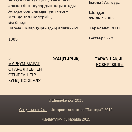
Алақан боп күтті дос, жаңа тағы,
Баспа:
Атамұра
алақан боп таулардың таңы атады.
Алақан боп сипады түнгі лебі –
Шыққан
Мен де тағы келермін,
жылы:
2003
кім біледі,
Нарын шығар қырғыздың алақаны?!
Таралым:
3000
Беттер:
278
1983
«
ЖАҢҒЫРЫҚ
ТАРАЗЫ АҚЫН
МАРҚҰМ МАРАТ
ЕСКЕРТКІШІ »
ОТАРӘЛИЕВПЕН
ОТЫРҒАН БІР
КҮНДІ ЕСКЕ АЛУ
© zhumeken.kz, 2025
Создание сайта
– Интернет-агентство "Пантера", 2012
Жаңарту күні: 3 қараша 2025