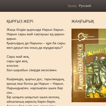
Қазақ
Русский
ҚЫРҒЫЗ ЖЕРІ
ЖАҢҒЫРЫҚ
Жаңа білдім қырғызда Нарын барын...
Нарын сары май сақтаушы ед қарын-
қарын.
Қырғыздың да Нарыны – құм ба сары,
жел-дауыл ма оның да мұңдасары?
Сары май жоқ,
сары құм жоқ,
есесіне:
бал-шарабын сімірдік кесесімен.
Кішірмедің, қырғыз дос, тарылмадың,
қанша кіші болса да Нарын – Нарын,
Нарындықпен, нарлықпен шыға бер
сен...
Бір шоқыға шоқытып шыға келсең,
айналаның көресің бәрін-бәрін.