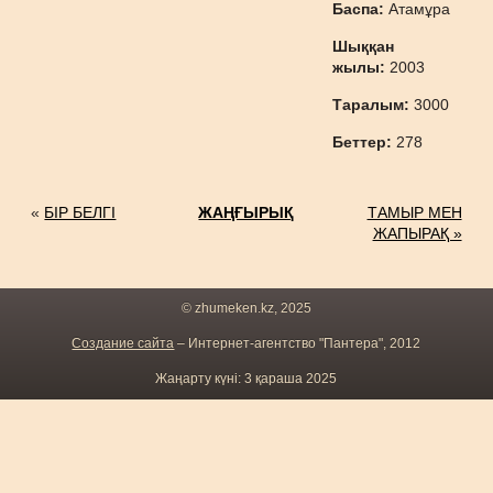
Баспа:
Атамұра
Шыққан
жылы:
2003
Таралым:
3000
Беттер:
278
«
БІР БЕЛГІ
ЖАҢҒЫРЫҚ
ТАМЫР МЕН
ЖАПЫРАҚ »
© zhumeken.kz, 2025
Создание сайта
– Интернет-агентство "Пантера", 2012
Жаңарту күні: 3 қараша 2025