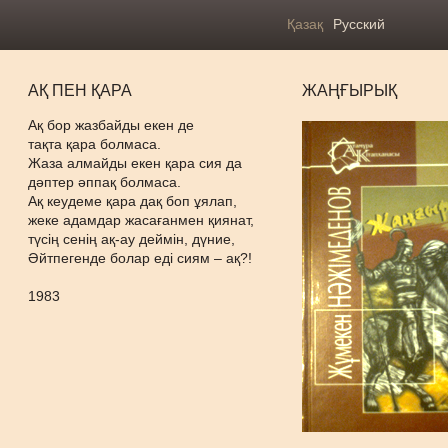
Қазақ
Русский
АҚ ПЕН ҚАРА
ЖАҢҒЫРЫҚ
Ақ бор жазбайды екен де
тақта қара болмаса.
Жаза алмайды екен қара сия да
дәптер әппақ болмаса.
Ақ кеудеме қара дақ боп ұялап,
жеке адамдар жасағанмен қиянат,
түсің сенің ақ-ау деймін, дүние,
Әйтпегенде болар еді сиям – ақ?!
1983