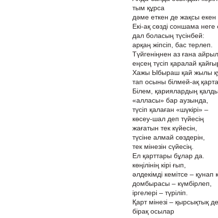
тым құрса
дәме еткен де жақсы екен 
Екі-ақ сөзді соншама неге
дал боласың түсінбей:
арқаң жіпсіп, бас терлеп.
Түйгеніңнен аз ғана айры
еңсең түсіп қаралай қайғ
Хажы Ыбыраш қай жылы құ
тап осыны білмей-ақ қарт
Білем, қариялардың қалды 
«алласы» бар аузында,
түсіп қалаған «шүкірі» –
көсеу-шал деп түйесің
жағатын тек күйесін,
түсіне алмай сөздерін,
тек мінезін сүйесің.
Ел қарттары бұлар да.
көңілінің кірі ғып,
әлдекімді кемітсе – қунап қ
домбырасы – күмбірлеп,
іргелері – түріліп.
Қарт мінезі – қырсықтық де
бірақ осылар