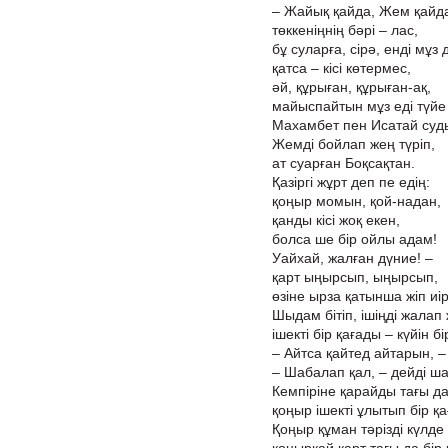
– Жайық қайда, Жем қайда
төккеніңнің бәрі – лас,
бұ суларға, сірә, енді мұз
қатса – кісі көтермес,
әй, құрыған, құрыған-ақ,
майыспайтын мұз еді түйе
Махамбет пен Исатай суды
Жемді бойлап жең түріп,
ат суарған Боқсақтан.
Қазіргі жұрт деп пе едің:
қоңыр момын, қой-надан,
қанды кісі жоқ екен,
болса ше бір ойлы адам!
Уайхай, жалған дүние! –
қарт ыңырсып, ыңырсып,
өзіне ырза қатынша жіп иі
Шыдам бітіп, ішіңді жалап
ішекті бір қағады – күйін б
– Айтса қайтед айтарын, – 
– Шабалап қал, – дейді ша
Кемпіріне қарайды тағы да
қоңыр ішекті ұлытып бір қа
Қоңыр құман тәрізді күлде