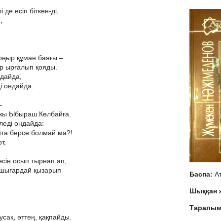
е есіп біткен-ді,
,
оңыр құман баяғы –
р ырғалып қояды.
ндайда,
ді ондайда.
–
ажы Ыбыраш Көлбайға.
іледі ондайда:
йта берсе болмай ма?!
т,
сін осып тырнап ап,
 шығардай қызарып
Баспа:
А
Шыққан
Таралы
аусақ, әттең, қақпайды.