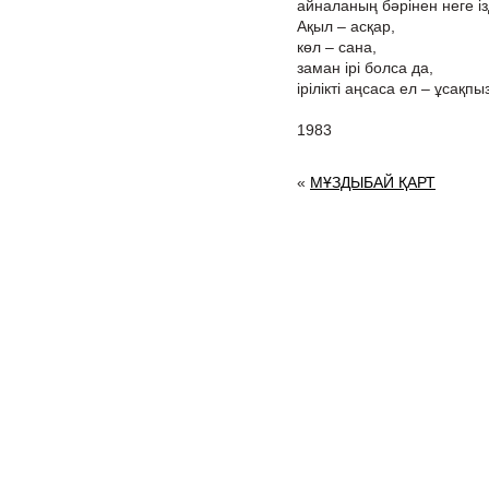
айналаның бәрінен неге ізд
Ақыл – асқар,
көл – сана,
заман ірі болса да,
ірілікті аңсаса ел – ұсақп
1983
«
МҰЗДЫБАЙ ҚАРТ