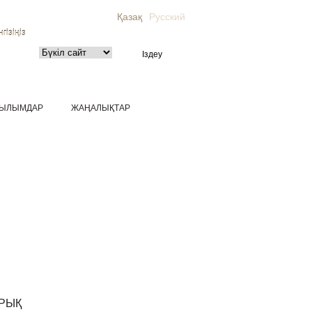
Қазақ
Русский
гізіңіз
ЫЛЫМДАР
ЖАҢАЛЫҚТАР
РЫҚ