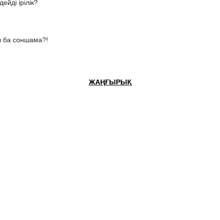
ейді ірілік?
ыз ба соншама?!
ЖАҢҒЫРЫҚ