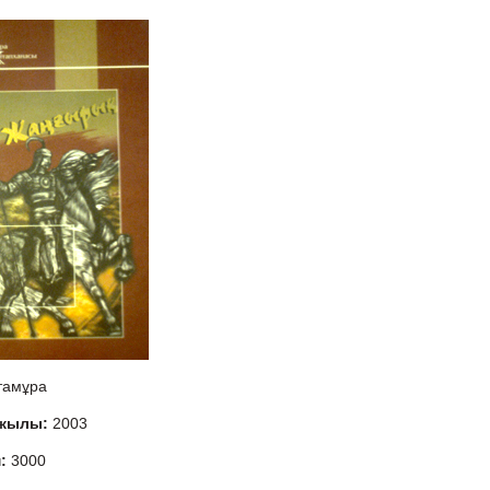
тамұра
 жылы:
2003
м:
3000