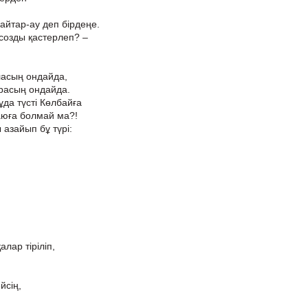
айтар-ау деп бірдеңе.
 созды қастерлеп? –
ласың ондайда,
ырасың ондайда.
да түсті Көлбайға
аюға болмай ма?!
азайып бұ түрі:
алар тіріліп,
йсің,