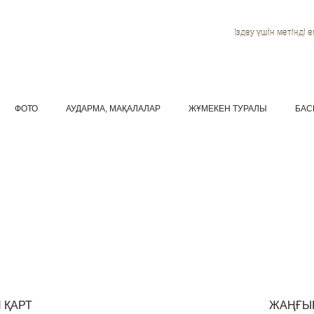
Іздеу үшін мәтінді ен
ФОТО
АУДАРМА, МАҚАЛАЛАР
ЖҰМЕКЕН ТУРАЛЫ
БАС
 ҚАРТ
ЖАҢҒЫ