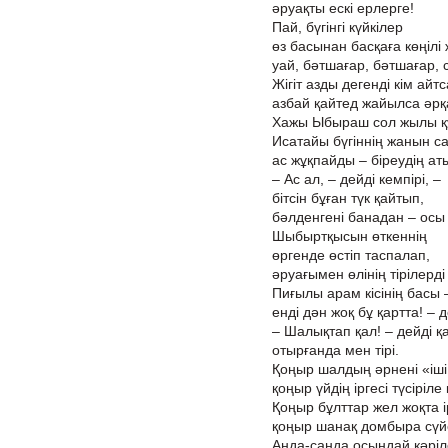
әруақты ескі ерлерге!
Пай, бүгінгі күйкілер
өз басынан басқаға көңілі 
уай, бәтшағар, бәтшағар, с
Жігіт азды дегенді кім айтс
азбай қайтед жайылса әрқ
Хажы Ыбыраш сол жылы құд
Исатайы бүгіннің жанын са
ас жұқпайды – біреудің аты
– Ас ал, – дейді кемпірі, –
бітсін бұған түк қайтып,
бәлденгені банадан – осы е
Шыбыртқысын өткеннің
өргенде өстіп таспалап,
әруағымен өлінің тірілерді
Пиғылы арам кісінің басы –
енді дән жоқ бұ қартта! – д
– Шалықтап қал! – дейді қа
отырғанда мен тірі.
Қоңыр шалдың әрнені «іші
қоңыр үйдің іргесі түсіріле
Қоңыр бұлттар жел жоқта і
қоңыр шанақ домбыра сүйе
Анда-санда осындай кәрі