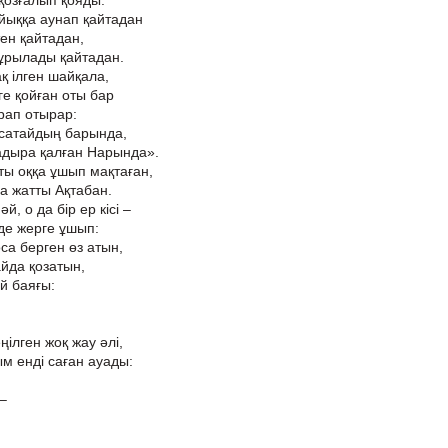
 қозғалып қояды.
йыққа аунап қайтадан
тен қайтадан,
ұрылады қайтадан.
қ ілген шайқала,
ге қойған оты бар
рап отырар:
Исатайдың барында,
дыра қалған Нарында».
ы оққа ұшып мақтаған,
а жатты Ақтабан.
й, о да бір ер кісі –
 де жерге ұшып:
оса берген өз атын,
йда қозатын,
ой баяғы:
ңілген жоқ жау әлі,
м енді саған ауады:
 –