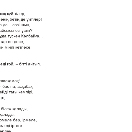
жоқ күй тілер,
енің бетің де үйтілер!
а да – сөзі шын,
айсысы өзі үшін?!
а түскен Көлбайға...
тар еп десе,
н мініп кетпесе.
ді ғой, – бітті айтып.
 жасқамақ!
 бас па, асқабақ,
ейді тағы кемпірі,
рт, –
 біле» қалады,
 қалады.
рмеле бер, ірмеле,
леді іргеге.
лерден