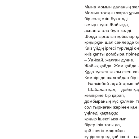
Мына момын даланың желі д
Момын толқын жарға ұрып
бір солқ етіп бүктелді –
ымырт түсті Жайыққа,
аспанға ала бұлт келді.
Шоққа ырғалып қойылар қ
қоңырқай шал сөйлерде бі
Киіз үйдің іргесі түріледі о
киіз қапты домбыра тіріле
– Уайхай, жалған дүние,
Жайық қайда, Жем қайда 
Құда түскен жылы екен х
Кемпірі де шалғайдан бір 
– Бәлсінбей-ақ айтарын а
– Шабалап қал, – дейді қар
кемпіріне бір қарап,
домбыраның күс қолмен тө
сол тырнаған жерінен қан
үңіледі қақпаққа;
қоңыр ішекті ыза ғып
бірер іліп тағы да,
қой ішегін мақтайды,
күңіренер ед қой ішегі – с