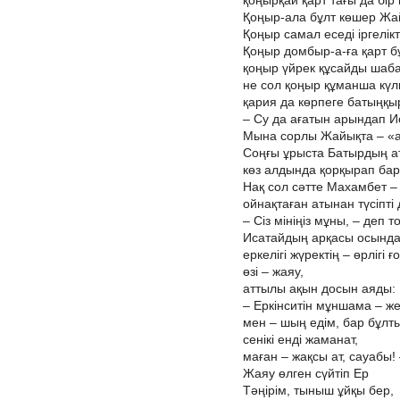
қоңырқай қарт тағы да бір
Қоңыр-ала бұлт көшер Жа
Қоңыр самал еседі іргелік
Қоңыр домбыр-а-ға қарт б
қоңыр үйрек құсайды шаба
не сол қоңыр құманша күл
қария да көрпеге батыңқы
– Су да ағатын арындап 
Мына сорлы Жайықта – «а
Соңғы ұрыста Батырдың ат
көз алдында қорқырап бар
Нақ сол сәтте Махамбет – ә
ойнақтаған атынан түсіпті
– Сіз мініңіз мұны, – деп т
Исатайдың арқасы осында
еркелігі жүректің – өрлігі ғ
өзі – жаяу,
аттылы ақын досын аяды:
– Еркінситін мұншама – же
мен – шың едім, бар бұлты
сенікі енді жаманат,
маған – жақсы ат, сауабы!
Жаяу өлген сүйтіп Ер
Тәңірім, тыныш ұйқы бер,