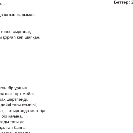
Беттер:
...
 да қатып жарымас,
 тепсе сырғанақ.
 қорғап көп шапқан,
рген бір ұршық.
 жатсын өрт мейлі,
ірақ шертпейді.
дейді тағы кемпірі,
л, – отырғанда мен тірі.
 бір қағына,
ғады тағы да.
 қалған баяғы,