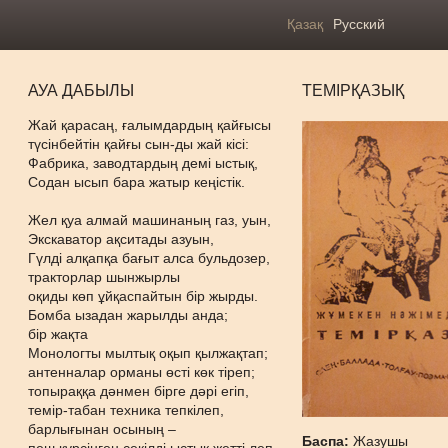
Қазақ
Русский
АУА ДАБЫЛЫ
ТЕМІРҚАЗЫҚ
Жай қарасаң, ғалымдардың қайғысы
түсінбейтін қайғы сын-ды жай кісі:
Фабрика, заводтардың демі ыстық,
Содан ысып бара жатыр кеңістік.
Жел қуа алмай машинаның газ, уын,
Экскаватор ақситады азуын,
Гүлді алқапқа бағыт алса бульдозер,
тракторлар шынжырлы
оқиды көп ұйқаспайтын бір жырды.
Бомба ызадан жарылды анда;
бір жақта
Монологты мылтық оқып қылжақтап;
антенналар орманы өсті көк тіреп;
топыраққа дәнмен бірге дәрі егіп,
темір-табан техника тепкілеп,
барлығынан осының –
Баспа:
Жазушы