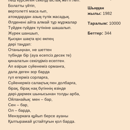
пеш күрсінген секілді ыстық жетті леп.
Болатты үйтіп,
Шыққан
вертолетті маса ғып,
жылы:
1982
атомдардан азық-түлік жасадық.
Әлденені айта алмай тұр мұржалар
Таралым:
10000
Түйдек-түйдек түтініне шашалып.
Жүрек шаншып,
Беттер:
344
Қысқан шақта қос өкпең
дәрі таңдап:
Отаныңнан, не шеттен
түбінде бір (ауа есепсіз десек те)
қиналатын секілдіміз есептен.
Ал әзірше сүйенеміз орманға,
дала деген зор барда
гүл егерміз сорларға,
Сүйенерміз салақтық пен долбарға,
бірақ, бірақ нақ бүгіннің өзінде
дәрі-дәрмек шынысынан толды арба,
Ойланайық: мен – бар,
Сен – бар,
Ол – барда,
Мензуркаға құйып берсе ауаны
Қалтырамай ұстайтұғын қол барда.