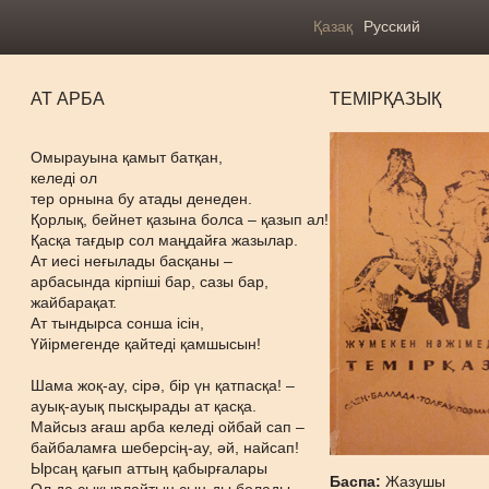
Қазақ
Русский
АТ АРБА
ТЕМІРҚАЗЫҚ
Омырауына қамыт батқан,
келеді ол
тер орнына бу атады денеден.
Қорлық, бейнет қазына болса – қазып ал!
Қасқа тағдыр сол маңдайға жазылар.
Ат иесі неғылады басқаны –
арбасында кірпіші бар, сазы бар,
жайбарақат.
Ат тындырса сонша ісін,
Үйірмегенде қайтеді қамшысын!
Шама жоқ-ау, сірә, бір үн қатпасқа! –
ауық-ауық пысқырады ат қасқа.
Майсыз ағаш арба келеді ойбай сап –
байбаламға шеберсің-ау, әй, найсап!
Ырсаң қағып аттың қабырғалары
Баспа:
Жазушы