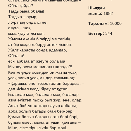
Ол да сықырлайтын сын-ды болады –
Обал қайда?
Шыққан
Тағдырына обалы!
жылы:
1982
Тағдыр – ауыр,
Жұрттың онда ісі не:
Таралым:
10000
аяуға – жоқ,
қызықтауға кісі көп,
Беттер:
344
Жылқы екенін білдірді ме тегінің,
ат бір кезде жіберді әнтек кісінеп.
Жалт қарасты сонда адамдар,
Обал, ә!
ескі арбаға ат жегуге бола ма
Мынау әсем машиналы қалада?!
Көп көңілде осындай ой жатты ұсақ,
ұсақ пиғыл ұсақ міндер тапқыш-ақ:
«Қарашы, әне, тезек тастап барады», –
деп кісінеп күлді біреу ат құсап.
Балалар мәз, балалар мәз, балалар
атқа еліктеп пысқырып жүр, әне, олар.
Ал ат байғұс тартады ауыр арбаны,
арба болып батады оған бәр-бәрі,
Қамыт болып батады оған бәрі-бәрі,
бұйым емес, мына ат үшін, қалғаны –
Міне, сізге тіршіліктің бар мәні.