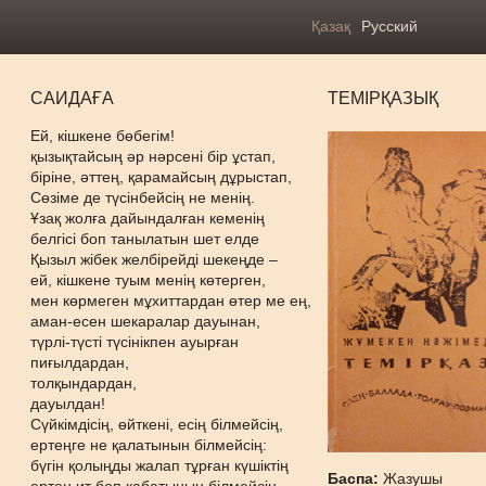
Қазақ
Русский
САИДАҒА
ТЕМІРҚАЗЫҚ
Ей, кішкене бөбегім!
қызықтайсың әр нәрсені бір ұстап,
біріне, әттең, қарамайсың дұрыстап,
Сөзіме де түсінбейсің не менің.
Ұзақ жолға дайындалған кеменің
белгісі боп танылатын шет елде
Қызыл жібек желбірейді шекеңде –
ей, кішкене туым менің көтерген,
мен көрмеген мұхиттардан өтер ме ең,
аман-есен шекаралар дауынан,
түрлі-түсті түсінікпен ауырған
пиғылдардан,
толқындардан,
дауылдан!
Сүйкімдісің, өйткені, есің білмейсің,
ертеңге не қалатынын білмейсің:
бүгін қолыңды жалап тұрған күшіктің
Баспа:
Жазушы