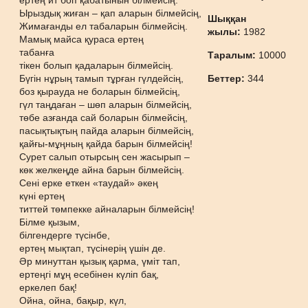
ертең ит боп қабатынын білмейсің.
Ырыздық жиған – қап аларын білмейсің,
Шыққан
Жимағанды ел табаларын білмейсің.
жылы:
1982
Мамық майса қураса ертең
табанға
Таралым:
10000
тікен болып қадаларын білмейсің.
Бүгін нұрың тамып тұрған гүлдейсің,
Беттер:
344
боз қырауда не боларын білмейсің,
гүл таңдаған – шөп аларын білмейсің,
төбе азғанда сай боларын білмейсің,
пасықтықтың пайда аларын білмейсің,
қайғы-мұңның қайда барын білмейсің!
Сурет салып отырсың сен жасырып –
көк желкеңде айна барын білмейсің.
Сені ерке еткен «таудай» әкең
күні ертең
титтей төмпекке айналарын білмейсің!
Білме қызым,
білгендерге түсінбе,
ертең мықтап, түсінерің үшін де.
Әр минуттан қызық қарма, үміт тап,
ертеңгі мұң есебінен күліп бақ,
еркелеп бақ!
Ойна, ойна, бақыр, күл,