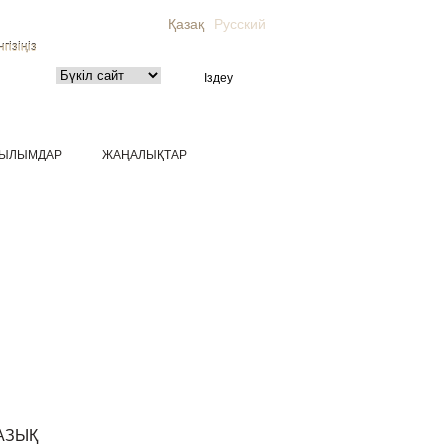
Қазақ
Русский
гізіңіз
ЫЛЫМДАР
ЖАҢАЛЫҚТАР
АЗЫҚ