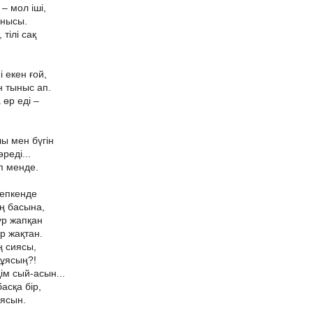
– мол іші,
онысы.
тілі сақ
і екен ғой,
н тыныс ап.
өр еді –
ы мен бүгін
реді...
өп менде.
тепкенде
ң басына,
үр жапқан
р жақтан.
 сиясы,
құясың?!
м сый-асын...
асқа бір,
ұясын.