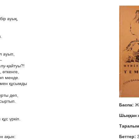
бір ауық,
.
ыл ауып,
–
лу-қайтуы?!
, өткенге,
өп менде.
 мен құсымды
ұрты деп,
сыртып.
Баспа:
Ж
Шыққан
құс үркіп.
Таралы
он ақын:
Беттер: