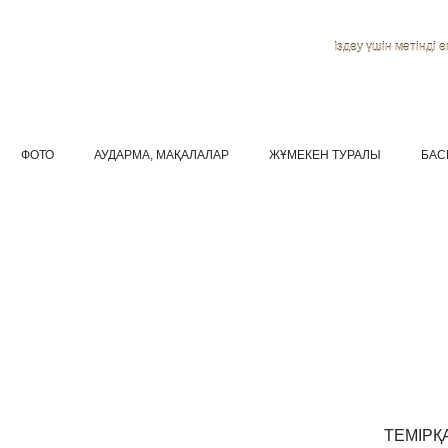
Іздеу үшін мәтінді ен
ФОТО
АУДАРМА, МАҚАЛАЛАР
ЖҰМЕКЕН ТУРАЛЫ
БАС
ТЕМІРҚ