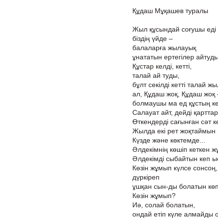
Құдаш Мұқашев туралы
Жыл құсындай соғушы еді 
біздің үйде –
балаларға жылауық
ұнататын ертегілер айтуды
Құстар келді, кетті,
талай ай туды,
бұлт секілді кетті талай ж
ал, Құдаш жоқ, Құдаш жоқ 
болмаушы ма ед құстың ке
Салауат айт, дейді қарттар
Өткендерді сағынған сәт к
Жылда екі рет жоқтаймын
Күзде және көктемде...
Әлдекімнің көшіп кеткен ж
Әлдекімді сыбайтын кеп ы
Көзін жұмып күлсе сонсоң,
дүркіреп
ұшқан сын-ды болатын көп 
Көзін жұмып?
Иә, солай болатын,
ондай етіп күле алмайды 