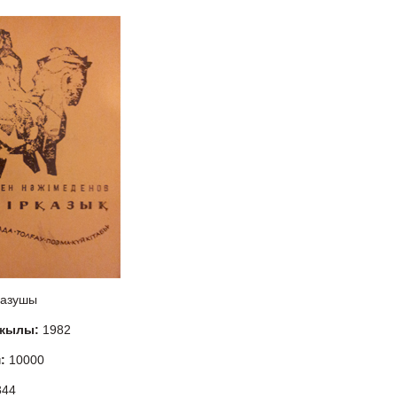
азушы
 жылы:
1982
м:
10000
344