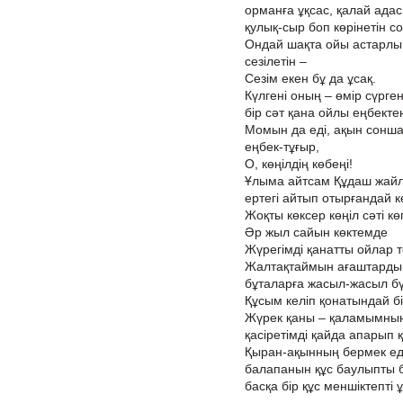
орманға ұқсас, қалай адас 
қулық-сыр боп көрінетін с
Ондай шақта ойы астарлы, 
сезілетін –
Сезім екен бұ да ұсақ.
Күлгені оның – өмір сүрген
бір сәт қана ойлы еңбекте
Момын да еді, ақын сонша 
еңбек-тұғыр,
О, көңілдің көбеңі!
Ұлыма айтсам Құдаш жайл
ертегі айтып отырғандай кө
Жоқты көксер көңіл сәті к
Әр жыл сайын көктемде
Жүрегімді қанатты ойлар 
Жалтақтаймын ағаштарды
бұталарға жасыл-жасыл б
Құсым келіп қонатындай бі
Жүрек қаны – қаламымның
қасіретімді қайда апарып 
Қыран-ақынның бермек еді
балапанын құс баулыпты б
басқа бір құс меншіктепті 