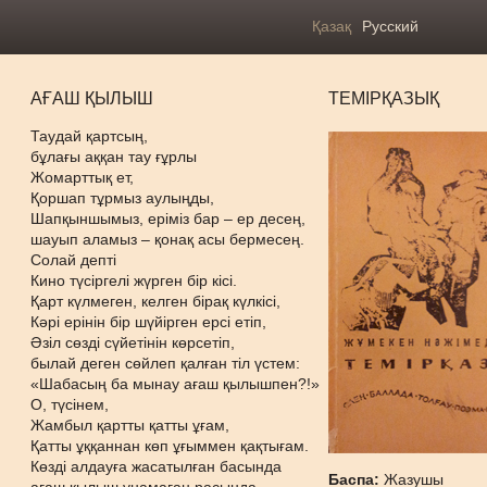
Қазақ
Русский
АҒАШ ҚЫЛЫШ
ТЕМІРҚАЗЫҚ
Таудай қартсың,
бұлағы аққан тау ғұрлы
Жомарттық ет,
Қоршап тұрмыз аулыңды,
Шапқыншымыз, еріміз бар – ер десең,
шауып аламыз – қонақ асы бермесең.
Солай депті
Кино түсіргелі жүрген бір кісі.
Қарт күлмеген, келген бірақ күлкісі,
Кәрі ерінін бір шүйірген ерсі етіп,
Әзіл сөзді сүйетінін көрсетіп,
былай деген сөйлеп қалған тіл үстем:
«Шабасың ба мынау ағаш қылышпен?!»
О, түсінем,
Жамбыл қартты қатты ұғам,
Қатты ұққаннан көп ұғыммен қақтығам.
Көзді алдауға жасатылған басында
Баспа:
Жазушы