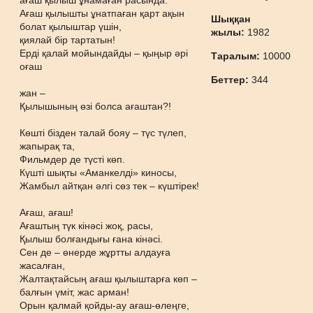
ағаш қылыш ұнамаған расында.
Ағаш қылышты ұнатпаған қарт ақын
Шыққан
болат қылыштар үшін,
жылы:
1982
қиялай бір тартатын!
Ерді қалай мойындайды – қыңыр әрі
Таралым:
10000
оғаш
Беттер:
344
жан –
Қылышының өзі болса ағаштан?!
Көшті бізден талай бояу – түс түлеп,
жапырақ та,
Фильмдер де түсті көп.
Күшті шықты «Аманкелді» киносы,
Жамбыл айтқан әлгі сөз тек – күштірек!
Ағаш, ағаш!
Ағаштың түк кінәсі жоқ, расы,
Қылыш болғандығы ғана кінәсі.
Сен де – өнерде жұртты алдауға
жасалған,
Жалтақтайсың ағаш қылыштарға көп –
балғын үміт, жас арман!
Орын қалмай қойды-ау ағаш-өлеңге,