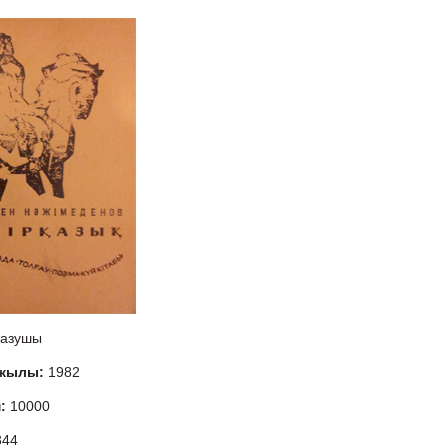
азушы
 жылы:
1982
м:
10000
344