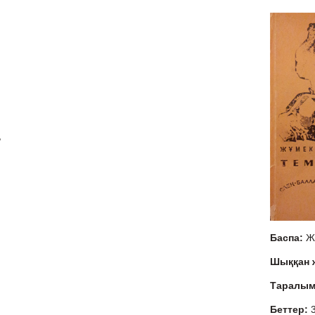
,
Баспа:
Ж
Шыққан
Таралы
Беттер: