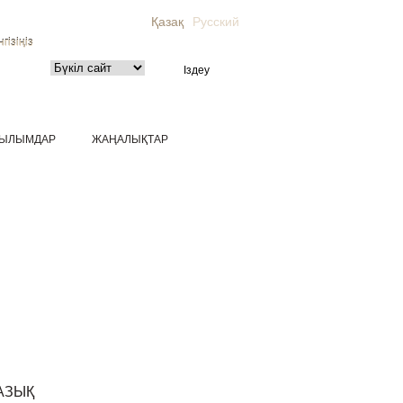
Қазақ
Русский
гізіңіз
ЫЛЫМДАР
ЖАҢАЛЫҚТАР
АЗЫҚ