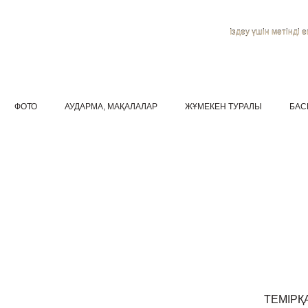
Іздеу үшін мәтінді ен
ФОТО
АУДАРМА, МАҚАЛАЛАР
ЖҰМЕКЕН ТУРАЛЫ
БАС
ТЕМІРҚ