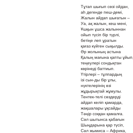
Тұтап шығып сөзі ойдан,
аһ дегенде пеш-демі,
Жалын айдап шығатын –
Уа, ақ жалын, кеш мені,
Ұшқын ұшса жалыннан
ойып түсіп бір түрлі,
бетіңе леп ұратын
қағаз күйген сықылды.
Әр жолының астына
Қалың мағына қапты ұйып
теңеулері сондықтан
көрінеді баттиып.
Үтірлері – тұлпардың
ізі сын-ды бір ұлы,
нүктелерінің өзі
жұдырықтай жұмулы.
Тентек-телі сөздерді
айдап келіп қамарда,
жақшалары ұқсайды
Тәңір соққан қамалға.
Сәл шытынса қабағын
Шыңдарына қар түсіп,
Сәл жымиса – Африка,