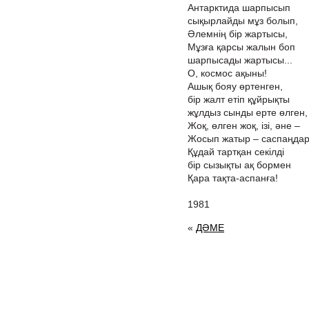
Антарктида шарпысып
сықырлайды мұз болып,
Әлемнің бір жартысы,
Мұзға қарсы жалын боп
шарпысады жартысы...
О, космос ақыны!
Ашық бояу өртенген,
бір жалт етіп құйрықты
жұлдыз сынды ерте өлген,
Жоқ, өлген жоқ, ізі, әне –
Жосып жатыр – саспаңдар
Құдай тартқан секілді
бір сызықты ақ бормен
Қара тақта-аспанға!
1981
«
ДӘМЕ