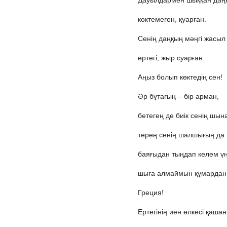
Дауылдармен шыққан даңқ
көктемеген, қуарған.
Сенің даңқың мәңгі жасыл
ертегі, жыр суарған.
Аңыз болып көктедің сен!
Әр бұтағың – бір арман,
бетегең де биік сенің шын
терең сенің шалшығың да 
баяғыдан тыңдап келем үн
шыға алмаймын құмардан
Греция!
Ертегінің иен өлкесі қашан