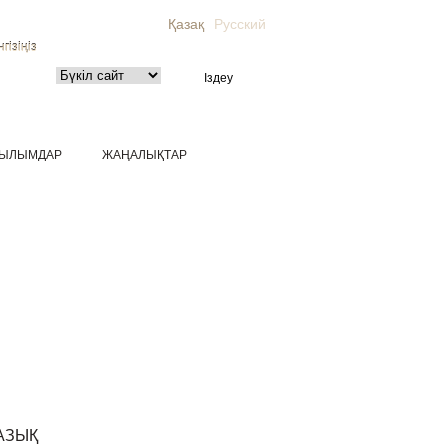
Қазақ
Русский
гізіңіз
ЫЛЫМДАР
ЖАҢАЛЫҚТАР
АЗЫҚ