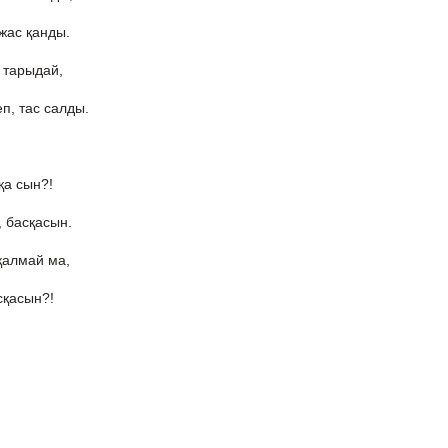
жас қанды.
 тарыдай,
п, тас салды.
сқа сын?!
, басқасын.
қалмай ма,
сқасын?!