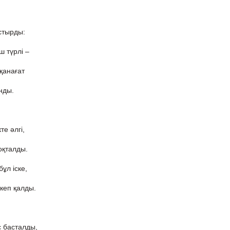
стырды:
ш түрлі –
 қанағат
ынды.
те әлгі,
оқталды.
ұл іске,
кеп қалды.
с басталды,