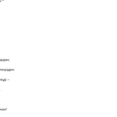
,–
ардан,
теңізден:
іңді –
.
нан!