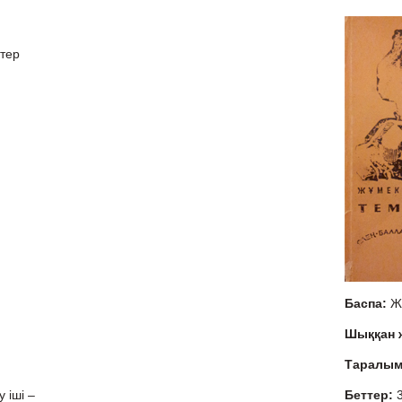
тер
Баспа:
Ж
Шыққан
Таралы
у іші –
Беттер: