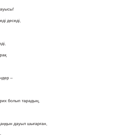
дауысы!
ді деседі,
ді,
рақ
ндер –
арих болып тарадың,
даңқын дауыл шығарған,