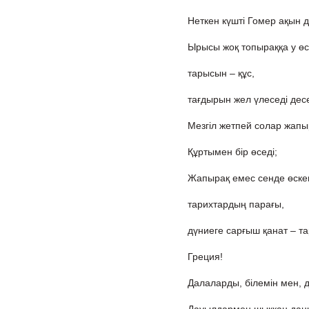
Неткен күшті Гомер ақын 
Ырысы жоқ топыраққа у өсе
тарысын – құс,
тағдырын жел үлеседі десе
Мезгіл жетпей солар жапы
Құртымен бір өседі;
Жапырақ емес сенде өске
тарихтардың парағы,
дүниеге сарғыш қанат – т
Греция!
Далаларды, білемін мен, 