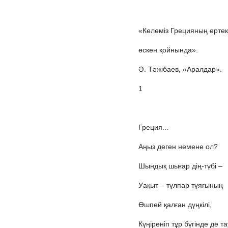
«Келеміз Грецияның ертек
өскен қойнында».
Ә. Тәжібаев, «Аралдар».
1
Греция...
Аңыз деген немене ол?
Шындық шығар дің-түбі –
Уақыт – тұлпар тұяғының
Өшпей қалған дүңкілі,
Күңіреніп тұр бүгінде де та