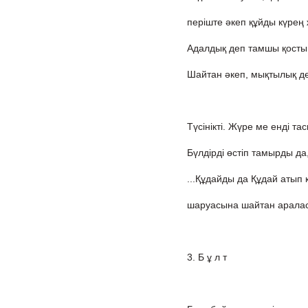
періште әкеп құйды күрең 
Адалдық деп тамшы қосты
Шайтан әкеп, мықтылық де
Түсінікті. Жүре ме енді та
Бүлдірді өстіп тамырды да
...Құдайды да Құдай атып 
шаруасына шайтан арала
3. Б ұ л т