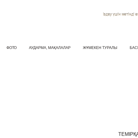
Іздеу үшін мәтінді ен
ФОТО
АУДАРМА, МАҚАЛАЛАР
ЖҰМЕКЕН ТУРАЛЫ
БАС
ТЕМІРҚ