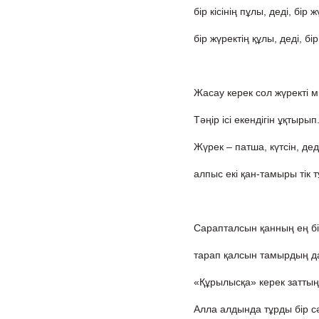
бір кісінің пұлы, деді, бір ж
бір жүректің құлы, деді, бір 
Жасау керек сол жүректі 
Тәңір ісі екендігін ұқтырып
Жүрек – патша, күтсін, деді
алпыс екі қан-тамыры тік 
Сарапталсын қанның ең бі
тарап қалсын тамырдың д
«Құрылысқа» керек затты
Алла алдында тұрды бір сәт