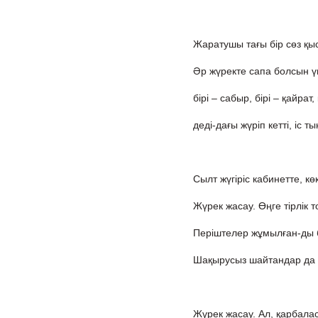
Жаратушы тағы бір сөз қы
Әр жүректе сапа болсын ү
бірі – сабыр, бірі – қайрат,
деді-дағы жүріп кетті, іс т
Сылт жүгіріс кабинетте, көк
Жүрек жасау. Өңге тірлік т
Періштелер жұмылған-ды б
Шақырусыз шайтандар да 
Жүрек жасау. Ал, қарбала