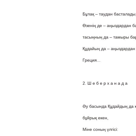
Бұлақ – таудан басталады,
Өзенің де – аңыздардан ба
тасыңның да – тамыры бар
Құдайың да – аңыздардан 
Греция...
2. Ш е б е р х а н а д а
Әу басында Құдайдың да кү
бұйрық екен,
Міне соның үлгісі: