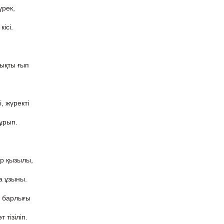
үрек,
кісі.
мықты ғып
.
, жүректі
тұрып.
р қызылы,
а ұзыны.
ң барлығы
 тізіліп.