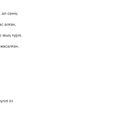
 ал сенің
с алған,
 мың түрлі,
жасалған,
ллі ісі