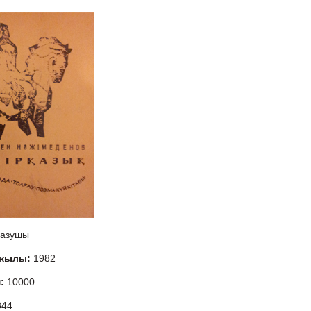
азушы
 жылы:
1982
м:
10000
344