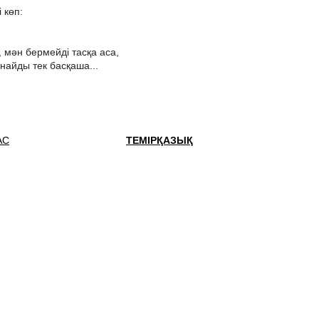
 көп:
 мән бермейді тасқа аса,
найды тек басқаша...
АС
ТЕМІРҚАЗЫҚ