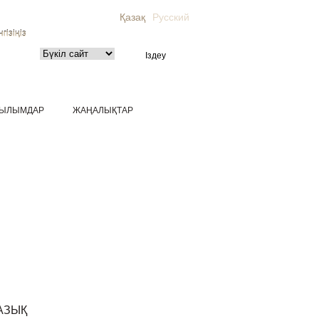
Қазақ
Русский
гізіңіз
ЫЛЫМДАР
ЖАҢАЛЫҚТАР
АЗЫҚ