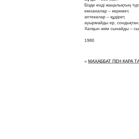
Бізде енді жаңалықтың түрі
емханалар – керемет,
аптекалар – құдірет,
ауырмайды ер, сондықтан,
Халқын әкім сынайды – сы
1980
«
МАХАББАТ ПЕН ҚАРА Т