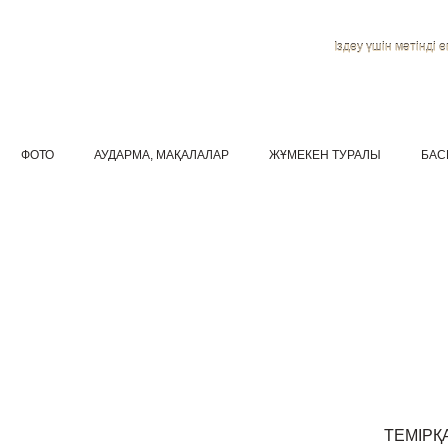
Іздеу үшін мәтінді ен
ФОТО
АУДАРМА, МАҚАЛАЛАР
ЖҰМЕКЕН ТУРАЛЫ
БАС
ТЕМІРҚ