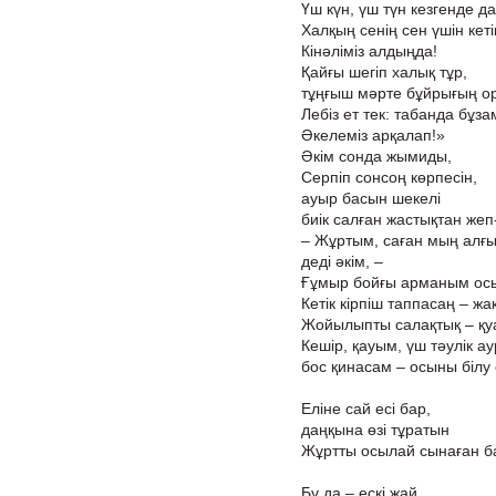
Үш күн, үш түн кезгенде да
Халқың сенің сен үшін кеті
Кінәліміз алдыңда!
Қайғы шегіп халық тұр,
тұңғыш мәрте бұйрығың о
Лебіз ет тек: табанда бұза
Әкелеміз арқалап!»
Әкім сонда жымиды,
Серпіп сонсоң көрпесін,
ауыр басын шекелі
биік салған жастықтан жеп-
– Жұртым, саған мың алғы
деді әкім, –
Ғұмыр бойғы арманым осы
Кетік кірпіш таппасаң – ж
Жойылыпты салақтық – қуа
Кешір, қауым, үш тәулік ау
бос қинасам – осыны білу 
Еліне сай есі бар,
даңқына өзі тұратын
Жұртты осылай сынаған ба
Бұ да – ескі жай.