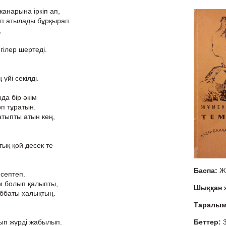
жанарына іркіп ап,
п атылады бұрқырап.
,
ілер шертеді.
үйі секілді.
да бір әкім
оп тұратын.
атыпты атын кең,
қтық қой десек те
Баспа:
Ж
септеп.
ам болып қалыпты,
Шыққан
ббаты халықтың.
Таралы
ып жүрді жабылып.
Беттер: