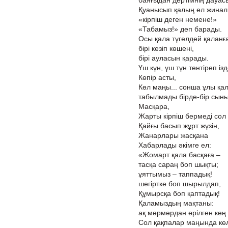
баяғыдан дертімнің дауас
Қуанысып қалың ел жинал
«кірпіш деген немене!»
«Табамыз!» деп барады.
Осы қала түгелдей қаланға
бірі кезіп көшені,
бірі ауласын қарады.
Үш күн, үш түн тентіреп із
Көпір асты,
Көл маңы... сонша ұлы қа
табылмады бірде-бір сынық
Масқара,
Жарты кірпіш бермеді сол
Қайғы басып жұрт жүзін,
Жанарлары жасқана
Хабарлады әкімге ел:
«Жомарт қала басқаға –
тасқа сараң боп шықты;
ұяттымыз – таппадық!
шегіртке боп шырылдап,
Құмырсқа боп қаптадық!
Қаламыздың мақтаны:
ақ мәрмәрдан өрілген кең
Сол қақпалар маңында кө