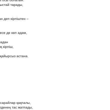
ы осы болатын.
ыстай тарады,
н деп кірпіштен –
десе де көп адам,
ладан
 кірпіш,
 қайырсыз астана.
 сарайлар қақпалы,
лденең тас жатпады,