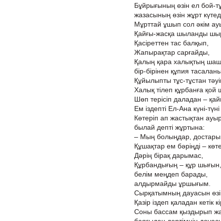
Бұйрығының өзін ел бой-т
жазасының өзін жұрт күтед
Мұрттай ұшып сол әкім ауы
Қайғы-жасқа шыланды шырш
Қасіреттен тас балқып,
Жапырақтар сарғайды,
Қалың қара халықтың шашы
бір-бірінен құпия тасаланы
Құйылыпты тұс-тұстан тәуіп
Халық тілеп құрбанға қой
Шөп терісіп даладан – қай
Ем іздепті Ел-Ана күні-түні
Көтеріп ап жастықтан ауы
былай депті жұртына:
– Мың болыңдар, достары
Құшақтар ем бәріңді – көт
Дәрің бірақ дарымас,
Құрбандығың – құр шығын
белім меңдеп барады,
алдырмайды ұршығым.
Сырқатымның дауасын өзім
Қазір іздеп қаладан кетік 
Соны бассам қыздырып жаз