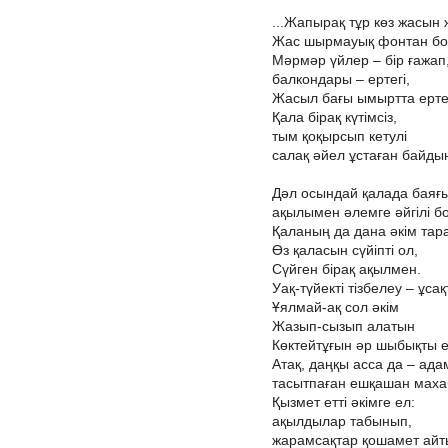
...Жапырақ тұр көз жасын 
Жас шырмауық фонтан бо
Мәрмәр үйлер – бір ғажап
балкондары – ертегі,
Жасыл бағы ымыртта ертег
Қала бірақ күтімсіз,
тым қоқырсып кетулі
салақ әйел ұстаған байдың 
Дәл осындай қалада баяғы
ақылымен әлемге әйгілі б
Қаланың да дана әкім тар
Өз қаласын сүйіпті ол,
Сүйген бірақ ақылмен.
Уақ-түйекті тізбелеу – ұса
Ұялмай-ақ сол әкім
Жазып-сызып алатын
Көктейтұғын әр шыбықты е
Атақ, даңқы асса да – ад
тасытпаған ешқашан маха
Қызмет етті әкімге ел:
ақылдылар табынып,
жарамсақтар қошамет айт