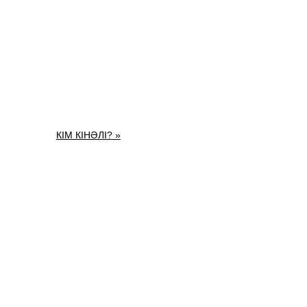
КІМ КІНӘЛІ? »