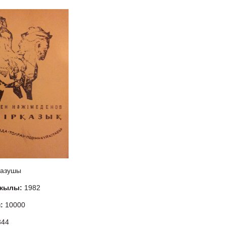
азушы
 жылы:
1982
м:
10000
344