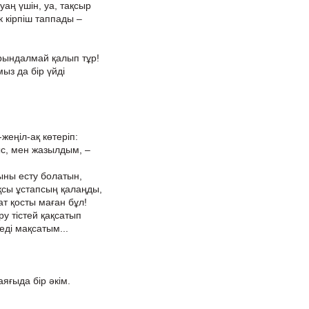
уаң үшін, уа, тақсыр
к кірпіш таппады –
рындалмай қалып тұр!
мыз да бір үйді
жеңіл-ақ көтеріп:
с, мен жазылдым, –
ны есту болатын,
ақсы ұстапсың қалаңды,
т қосты маған бұл!
ру тістей қақсатып
еді мақсатым...
яғыда бір әкім.