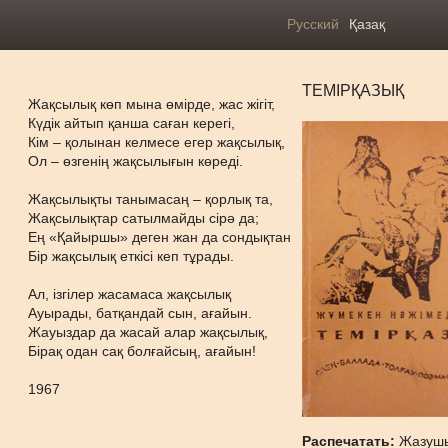
Русский
Қазақ
ТЕМІРҚАЗЫҚ
Жақсылық көп мына өмірде, жас жігіт,
Күдік айтып қанша саған керегі,
Кім – қолынан келмесе егер жақсылық,
Ол – өзгенің жақсылығын көреді.
Жақсылықты танымасаң – қорлық та,
Жақсылықтар сатылмайды сірә да;
Ең «Қайыршы» деген жан да сондықтан
Бір жақсылық еткісі кеп тұрады.
Ал, ізгілер жасамаса жақсылық
Ауырады, батқандай сын, ағайын.
Жауыздар да жасай алар жақсылық,
Бірақ одан сақ болғайсың, ағайын!
1967
Распечатать:
Жазуш