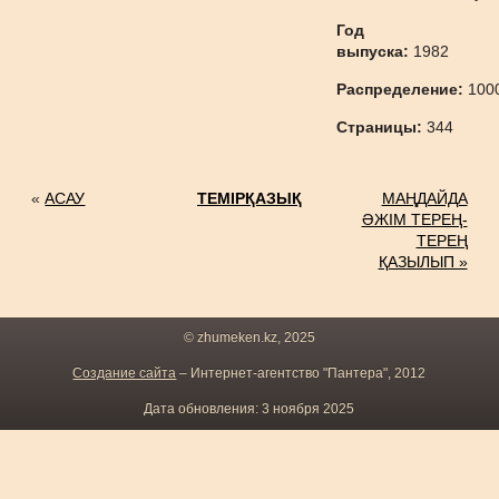
Год
выпуска:
1982
Распределение:
100
Страницы:
344
«
АСАУ
ТЕМІРҚАЗЫҚ
МАҢДАЙДА
ӘЖІМ ТЕРЕҢ-
ТЕРЕҢ
ҚАЗЫЛЫП »
© zhumeken.kz, 2025
Создание сайта
– Интернет-агентство "Пантера", 2012
Дата обновления: 3 ноября 2025