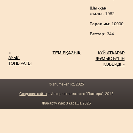
Шыққан
жылы:
1982
Таралым:
10000
Беттер:
344
«
ТЕМІРҚАЗЫҚ
КҮЙ АТҚАРАР
АУЫЛ
ЖҰМЫС БҮГІН
ТОПЫРАҒЫ
КӨБЕЙДІ »
© zhumeken.kz, 2025
Создание сайта
– Интернет-агентство "Пантера", 2012
Жаңарту күні: 3 қараша 2025