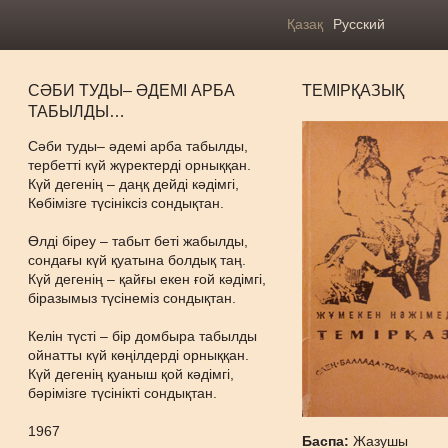
Қазақ
Русский
СӘБИ ТУДЫ– ӘДЕМІ АРБА
ТЕМІРҚАЗЫҚ
ТАБЫЛДЫ…
Сәби туды– әдемі арба табылды,
тербетті күй жүректерді орныққан.
Күй дегенің – даңқ дейді кәдімгі,
Көбімізге түсініксіз сондықтан.
Өлді біреу – табыт беті жабылды,
сондағы күй қуатына болдық таң.
Күй дегенің – қайғы екен ғой кәдімгі,
біразымыз түсінеміз сондықтан.
Келін түсті – бір домбыра табылды
ойнатты күй көңілдерді орныққан.
Күй дегенің қуаныш қой кәдімгі,
бәрімізге түсінікті сондықтан.
1967
Баспа:
Жазушы