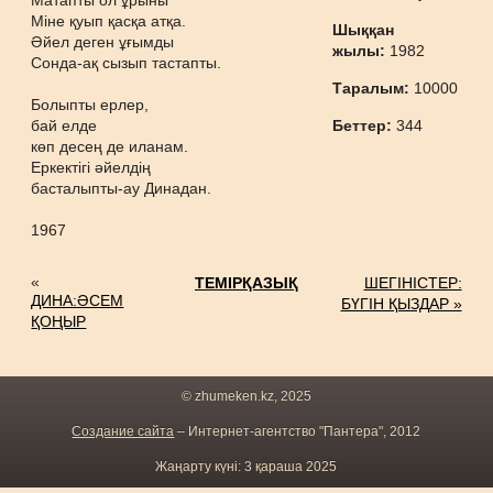
Матапты ол ұрыны
Міне қуып қасқа атқа.
Шыққан
Әйел деген ұғымды
жылы:
1982
Сонда-ақ сызып тастапты.
Таралым:
10000
Болыпты ерлер,
бай елде
Беттер:
344
көп десең де иланам.
Еркектігі әйелдің
басталыпты-ау Динадан.
1967
«
ТЕМІРҚАЗЫҚ
ШЕГІНІСТЕР:
ДИНА:ӘСЕМ
БҮГІН ҚЫЗДАР »
ҚОҢЫР
© zhumeken.kz, 2025
Создание сайта
– Интернет-агентство "Пантера", 2012
Жаңарту күні: 3 қараша 2025