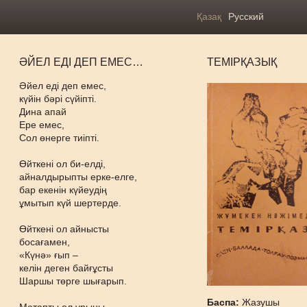
Қазақ
Русский
ӘЙЕЛ ЕДІ ДЕП ЕМЕС…
ТЕМІРҚАЗЫҚ
Әйел еді деп емес,
күйін бәрі сүйіпті.
Дина апай
Ере емес,
Сол өнерге тиіпті.
Өйткені ол би-елді,
айналдырыпты ерке-елге,
бар екенін күйеудің
ұмытып күй шертерде.
Өйткені ол айнысты
босағамен,
«Күнә» ғып –
келін деген байғұсты
Шаршы төрге шығарып.
Баспа:
Жазушы