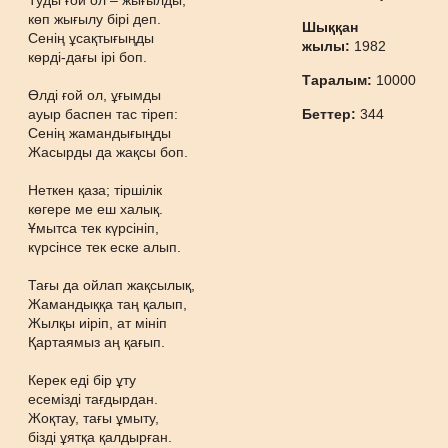
Туды ғой ол – жығылды,
көп жығылу бірі деп.
Шыққан
Сенің ұсақтығыңды
жылы:
1982
көрді-дағы ірі боп.
Таралым:
10000
Өлді ғой ол, ұғымды
ауыр баспен тас тіреп:
Беттер:
344
Сенің жамандығыңды
Жасырды да жақсы боп.
Неткен қаза; тіршілік
көгере ме еш халық.
Ұмытса тек күрсініп,
күрсінсе тек еске алып.
Тағы да ойлап жақсылық,
Жамандыққа таң қалып,
Жылқы иіріп, ат мініп
Қартаямыз аң қағып.
Керек еді бір ұту
есемізді тағдырдан.
Жоқтау, тағы ұмыту,
бізді ұятқа қалдырған.