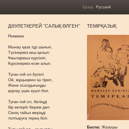
Қазақ
Русский
ДӘУЛЕТКЕРЕЙ "САЛЫҚ ӨЛГЕН"
ТЕМІРҚАЗЫҚ
Реквием
Мынау қаза тұр шығып,
Түсінерміз кеш қалып:
Ұмытармыз күрсініп,
Күрсінерміз еске алып.
Туған ғой ол бүгінгі
Ой, мұңыңмен іш тіреп,
Және осалдығыңды
қорғау үшін күшті боп.
Туған ғой ол, беліңді
бір көтеріп берем деп.
Сенің тайыз жеріңді
толтыруға терең боп.
Баспа:
Жазушы