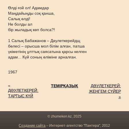
Өлді ғой ол! Адамдар
Маңдайыңды соқ қанша,
Салық өлді!
Не болды ал
бір жыладық көп болса?!
1 Салық Бабажанов – Дәулеткерейдщ
бөлесі – орысша мол білім алған, патша
үкіметінің ұлттық саясатына қарсы келген
адам... Күй соның өліміне арналған.
1967
«
ТЕМІРҚАЗЫҚ
ДӘУЛЕТКЕРЕЙ:
ДӘУЛЕТКЕРЕЙ:
ЖЕҢГЕМ СҮЙЕР
ТАРТЫС КҮЙ
»
© zhumeken.kz, 2025
Создание сайта
– Интернет-агентство "Пантера", 2012