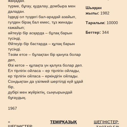
жаңадан.
түрме, бұғау, қудалау, домбыра мен
Шыққан
даладан.
жылы:
1982
Іздеді ол түздегі бал-арадай азайып,
гүлден бірақ бал емес, тұз жинады
Таралым:
10000
ғажайып;
Беттер:
344
әйтеуір бір асқарда – бұлақ барын
түсінді,
Әйтеуір бір бастарда – құлақ барын
түсінді.
Төзім етсе – бұлақтан бір қануға болар
деп,
Өзі кетсе – құлақта үн қалуға болар деп.
Ел тірлігін ойласа – ер тірлігін ойлады,
ер тірлігін ойласа – еркіндігін ойлады.
Сондықтан да үзілмей шертілді күй ұдай
бір,
дүбірі мен жүйріктің, сыңғырындай
бұғаудың.
1967
«
ТЕМІРҚАЗЫҚ
ШЕГІНІСТЕР:
ШЕГІНІСТЕР: