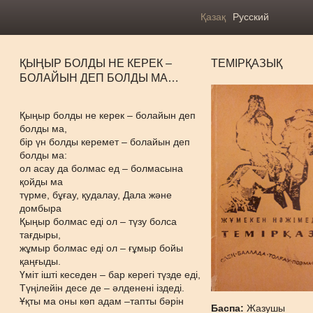
Қазақ
Русский
ҚЫҢЫР БОЛДЫ НЕ КЕРЕК –
ТЕМІРҚАЗЫҚ
БОЛАЙЫН ДЕП БОЛДЫ МА…
Қыңыр болды не керек – болайын деп
болды ма,
бір үн болды керемет – болайын деп
болды ма:
ол асау да болмас ед – болмасына
қойды ма
түрме, бұғау, қудалау, Дала және
домбыра
Қыңыр болмас еді ол – түзу болса
тағдыры,
жұмыр болмас еді ол – ғұмыр бойы
қаңғыды.
Үміт ішті кеседен – бар керегі түзде еді,
Түңілейін десе де – әлденені іздеді.
Ұқты ма оны көп адам –тапты бәрін
Баспа:
Жазушы