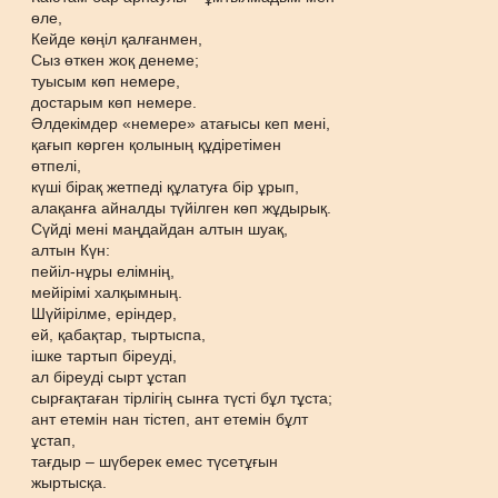
өле,
Кейде көңіл қалғанмен,
Сыз өткен жоқ денеме;
туысым көп немере,
достарым көп немере.
Әлдекімдер «немере» атағысы кеп мені,
қағып көрген қолының құдіретімен
өтпелі,
күші бірақ жетпеді құлатуға бір ұрып,
алақанға айналды түйілген көп жұдырық.
Сүйді мені маңдайдан алтын шуақ,
алтын Күн:
пейіл-нұры елімнің,
мейірімі халқымның.
Шүйірілме, еріндер,
ей, қабақтар, тыртыспа,
ішке тартып біреуді,
ал біреуді сырт ұстап
сырғақтаған тірлігің сынға түсті бұл тұста;
ант етемін нан тістеп, ант етемін бұлт
ұстап,
тағдыр – шүберек емес түсетұғын
жыртысқа.