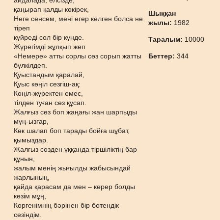
айдалада, елсізде;
қаңырап қалды көкірек,
Шыққан
Неге сенсем, мені егер келген болса не
жылы:
1982
тіреп
күйреді сол бір күнде.
Таралым:
10000
Жүрегімді жұлқып жеп
«Немере» атты сорлы сөз сорып жатты
Беттер:
344
бүлкілдеп.
Қуыстандым қаралай,
Қуыс көңіл сезгіш-ақ:
Көңіл-жүректен емес,
тілден туған сөз құсап.
Жалғыз сөз боп жаңағы жан шарпыды
мұң-ызғар,
Көк шалап боп тарады бойға шұбат,
қымыздар.
Жалғыз сөзден ұққанда тіршіліктің бар
құнын,
жалым менің жығылды жабысындай
жарлының,
қайда қарасам да мен – көрер болды
көзім мұң,
Көргенімнің бәрінен бір бөтендік
сезіндім.