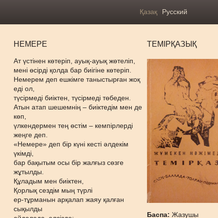
Қазақ
Русский
НЕМЕРЕ
ТЕМІРҚАЗЫҚ
Ат үстінен көтеріп, ауық-ауық жөтеліп,
мені өсірді қолда бар биігіне көтеріп.
Немерем деп ешкімге таныстырған жоқ
еді ол,
түсірмеді биіктен, түсірмеді төбеден.
Атын атап шешемнің – биіктедім мен де
көп,
үлкендермен тең өстім – кемпірлерді
жеңге деп.
«Немере» деп бір күні кесті әлдекім
үкімді,
бар бақытым осы бір жалғыз сөзге
жұтылды.
Құладым мен биіктен,
Қорлық сездім мың түрлі
ер-тұрманын арқалап жаяу қалған
сықылды
Баспа:
Жазушы