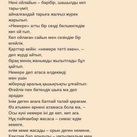
Нені ойлайын – бәрібір, шашылды кеп
тары-үміт,
айналғандай тарыға жалғыз жүрек
жарылып.
«Немере» атты бір сөзді бөлшектедім
көп ой ғып,
Көп ойлаған сайын мен сезіндім бір
өгейлік.
Қарттар кейін: «немере тәтті екен», –
деп жүрді айтып,
бірақ менің жанымды жылытпады бұл
қайтып.
Немере деп атаса әлдекімді
мен үшін
жібереді аралық қашықтықты ұлғайтып:
Өгейлік пен бөтендік шыға ма деп
арадан
Інім деген ағаға батпай талай қарағам.
Өз атымен әрнені атамаса бола ма, –
Осы күні немере іні де көп, көп аға.
Нұқ пайғамбар жасаса – симас едім
кемеге,
елім кеме жасады – орын деген немене,
Каютам бар арнаулы – ұмтылмадым мен