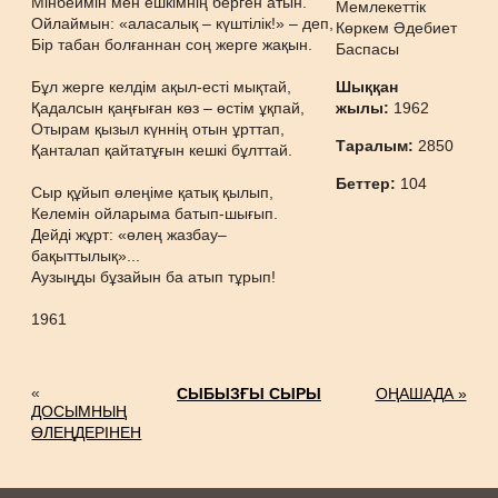
Мінбеймін мен ешкімнің берген атын.
Мемлекеттік
Ойлаймын: «аласалық – күштілік!» – деп,
Көркем Әдебиет
Бір табан болғаннан соң жерге жақын.
Баспасы
Бұл жерге келдім ақыл-есті мықтай,
Шыққан
Қадалсын қаңғыған көз – өстім ұқпай,
жылы:
1962
Отырам қызыл күннің отын ұрттап,
Таралым:
2850
Қанталап қайтатұғын кешкі бұлттай.
Беттер:
104
Сыр құйып өлеңіме қатық қылып,
Келемін ойларыма батып-шығып.
Дейді жұрт: «өлең жазбау–
бақыттылық»...
Аузыңды бұзайын ба атып тұрып!
1961
«
СЫБЫЗҒЫ СЫРЫ
ОҢАШАДА »
ДОСЫМНЫҢ
ӨЛЕҢДЕРІНЕН