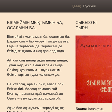
Қазақ
Русский
БІЛМЕЙМІН МЫҚТЫМЫН БА,
СЫБЫЗҒЫ
ОСАЛМЫН БА…
СЫРЫ
Білмеймін мықтымын ба, осалмын ба,
Барым сол – бір жүректі тосам мыңға.
Оңаша тергесем де, терлесем де
Өзімді жыққаным жоқ дос алдында.
Айтқан соң нелер ақыл нелер пенде,
Туған жер, әзір аман келем сенде.
Секілді қуанғаным – шуақ жағым,
Өзіме тартып туды көлеңкем де.
Не істерсің, арман биік, аласа бой
Биікке биік болсаң тамаша ғой.
Күзгі күн аспанындай тымырайған
Өзіме – өзім құсап жарасады ой.
Ақыл боп ақындығын тергеді ақын;
Баспа:
Қазақтың