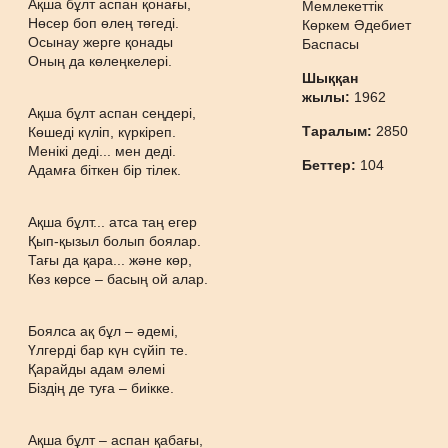
Ақша бұлт аспан қонағы,
Мемлекеттік
Нөсер боп өлең төгеді.
Көркем Әдебиет
Осынау жерге қонады
Баспасы
Оның да көлеңкелері.
Шыққан
жылы:
1962
Ақша бұлт аспан сеңдері,
Таралым:
2850
Көшеді күліп, күркіреп.
Менікі деді... мен деді.
Беттер:
104
Адамға біткен бір тілек.
Ақша бұлт... атса таң егер
Қып-қызыл болып боялар.
Тағы да қара... және көр,
Көз көрсе – басың ой алар.
Боялса ақ бұл – әдемі,
Үлгерді бар күн сүйіп те.
Қарайды адам әлемі
Біздің де туға – биікке.
Ақша бұлт – аспан қабағы,