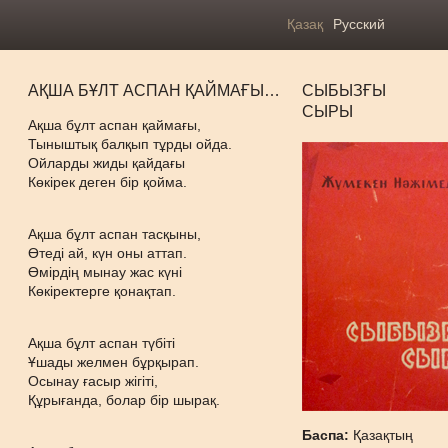
Қазақ
Русский
АҚША БҰЛТ АСПАН ҚАЙМАҒЫ…
СЫБЫЗҒЫ
СЫРЫ
Ақша бұлт аспан қаймағы,
Тыныштық балқып тұрды ойда.
Ойларды жиды қайдағы
Көкірек деген бір қойма.
Ақша бұлт аспан тасқыны,
Өтеді ай, күн оны аттап.
Өмірдің мынау жас күні
Көкіректерге қонақтап.
Ақша бұлт аспан түбіті
Ұшады желмен бұрқырап.
Осынау ғасыр жігіті,
Құрығанда, болар бір шырақ.
Баспа:
Қазақтың