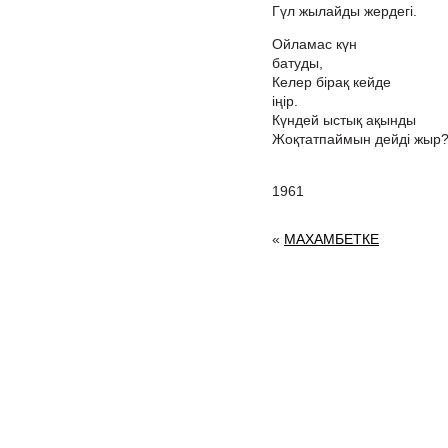
Гүл жылайды жердегі.
Ойламас күн
б
Келер бірақ кейде
і
Күндей ыстық ақынды
Жоқтатпаймын дейді жыр?
1961
«
МАХАМБЕТКЕ