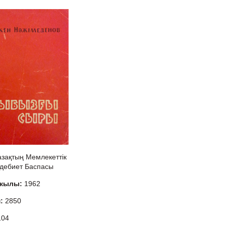
азақтың Мемлекеттік
дебиет Баспасы
 жылы:
1962
м:
2850
104