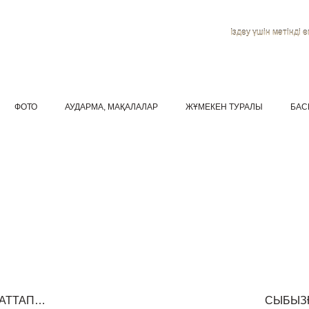
Іздеу үшін мәтінді ен
ФОТО
АУДАРМА, МАҚАЛАЛАР
ЖҰМЕКЕН ТУРАЛЫ
БАС
 АТТАП…
СЫБЫЗ