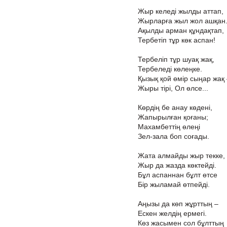
Жыр келеді жылды аттап,
Жырларға жыл жол ашқан
Ақылды арман құндақтап,
Тербетіп тұр көк аспан!
Тербеліп тұр шуақ жақ,
Тербеледі көлеңке.
Қызық қой өмір сыңар жақ 
Жыры тірі, Ол өлсе...
Көрдің бе анау көдені,
Жапырылған қоғаны;
Махамбеттің өлеңі
Зел-зала боп соғады.
Жата алмайды жыр текке,
Жыр да жазда көктейді.
Бұл аспаннан бұлт өтсе
Бір жыламай өтпейді.
Аңызы да көп жұрттың –
Ескен желдің ермегі.
Көз жасымен сол бұлттың