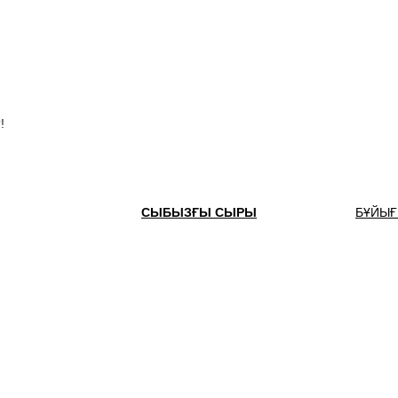
атуды
ңір
!
СЫБЫЗҒЫ СЫРЫ
БҰЙЫҒ