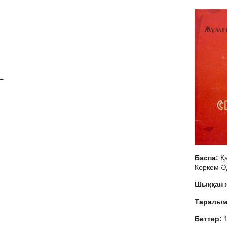
.
–
Баспа:
Қ
Көркем Ә
Шыққан
Таралы
Беттер: