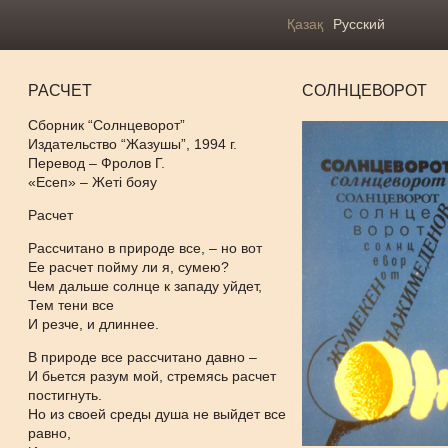
Қазақ
Русский
РАСЧЕТ
СОЛНЦЕВОРОТ
Сборник “Солнцеворот”
Издательство “Жазушы”, 1994 г.
Перевод – Фролов Г.
«Есеп» – Жеті бояу
Расчет
Рассчитано в природе все, – но вот
Ее расчет пойму ли я, сумею?
Чем дальше солнце к западу уйдет,
Тем тени все
И резче, и длиннее.
В природе все рассчитано давно –
И бьется разум мой, стремясь расчет
постигнуть.
Но из своей среды душа не выйдет все
равно,