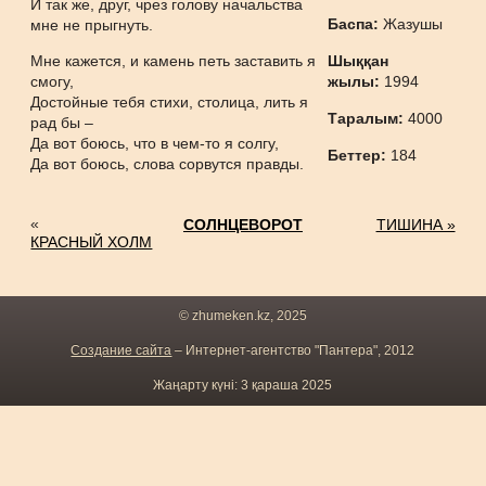
И так же, друг, чрез голову начальства
Баспа:
Жазушы
мне не прыгнуть.
Мне кажется, и камень петь заставить я
Шыққан
смогу,
жылы:
1994
Достойные тебя стихи, столица, лить я
Таралым:
4000
рад бы –
Да вот боюсь, что в чем-то я солгу,
Беттер:
184
Да вот боюсь, слова сорвутся правды.
«
СОЛНЦЕВОРОТ
ТИШИНА »
КРАСНЫЙ ХОЛМ
© zhumeken.kz, 2025
Создание сайта
– Интернет-агентство "Пантера", 2012
Жаңарту күні: 3 қараша 2025