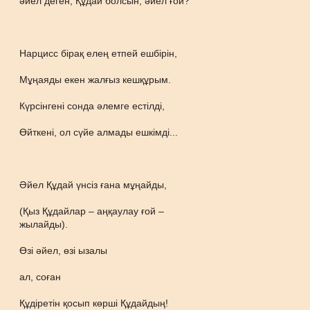
әйел деген, Құдай болсын, әйел ғой?
Нарцисс бірақ елең етпей ешбірін,
Мұңаяды екен жалғыз кешқұрым.
Күрсінгені сонда әлемге естілді,
Өйткені, ол сүйе алмады ешкімді...
Әйел Құдай үнсіз ғана мұңайды,
(Қыз Құдайлар – аңқаулау ғой –
жылайды).
Өзі әйел, өзі ызалы
ал, соған
Құдіретін қосып көрші Құдайдың!