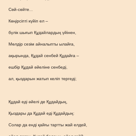
Сөй-сөйте...
Көңірсіпті күйіп ел –
бүлік шығып Құдайлардың үйінен,
Мөлдір сезім айналыпты ылайға,
ақырында, Құдай сенбей Құдайға –
ешбір Құдай әйеліне сенбеді,
ал, қыздарын жатып келіп тергеді;
Құдай еді әйелі де Құдайдың,
Қыздары да Құдай еді Құдайдың:
Солар да енді қайғы тартты жай елдей,