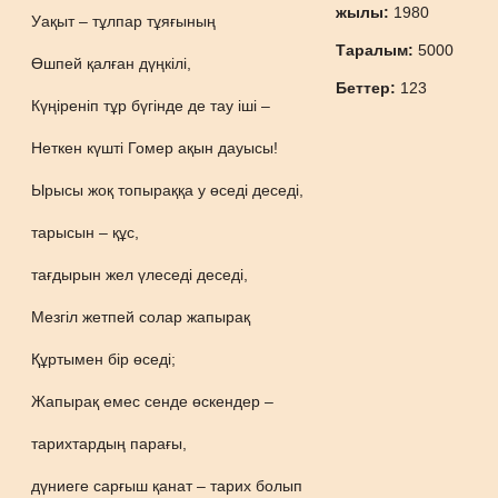
жылы:
1980
Уақыт – тұлпар тұяғының
Таралым:
5000
Өшпей қалған дүңкілі,
Беттер:
123
Күңіреніп тұр бүгінде де тау іші –
Неткен күшті Гомер ақын дауысы!
Ырысы жоқ топыраққа у өседі деседі,
тарысын – құс,
тағдырын жел үлеседі деседі,
Мезгіл жетпей солар жапырақ
Құртымен бір өседі;
Жапырақ емес сенде өскендер –
тарихтардың парағы,
дүниеге сарғыш қанат – тарих болып