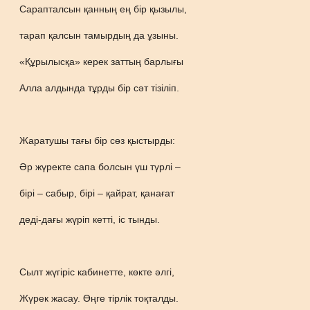
Сарапталсын қанның ең бір қызылы,
тарап қалсын тамырдың да ұзыны.
«Құрылысқа» керек заттың барлығы
Алла алдында тұрды бір сәт тізіліп.
Жаратушы тағы бір сөз қыстырды:
Әр жүректе сапа болсын үш түрлі –
бірі – сабыр, бірі – қайрат, қанағат
деді-дағы жүріп кетті, іс тынды.
Сылт жүгіріс кабинетте, көкте әлгі,
Жүрек жасау. Өңге тірлік тоқталды.