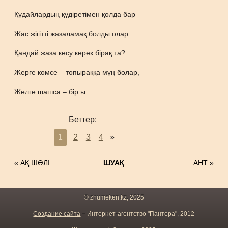
Құдайлардың құдіретімен қолда бар
Жас жігітті жазаламақ болды олар.
Қандай жаза кесу керек бірақ та?
Жерге көмсе – топыраққа мұң болар,
Желге шашса – бір ы
Беттер:
1
2
3
4
»
«
АҚ ШӘЛІ
ШУАҚ
АНТ »
© zhumeken.kz, 2025
Создание сайта
– Интернет-агентство "Пантера", 2012