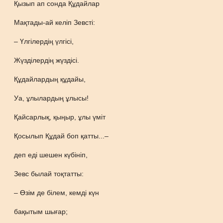
Қызып ап сонда Құдайлар
Мақтады-ай келіп Зевсті:
– Үлгілердің үлгісі,
Жүзділердің жүздісі.
Құдайлардың құдайы,
Уа, ұлылардың ұлысы!
Қайсарлық, қыңыр, ұлы үміт
Қосылып Құдай боп қатты...–
деп еді шешен күбініп,
Зевс былай тоқтатты:
– Өзім де білем, кемді күн
бақытым шығар;