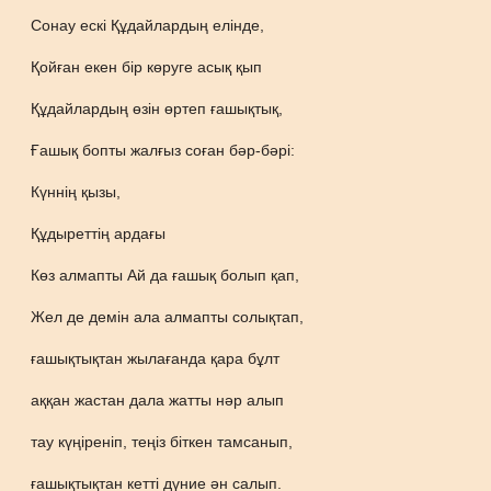
Сонау ескі Құдайлардың елінде,
Қойған екен бір көруге асық қып
Құдайлардың өзін өртеп ғашықтық,
Ғашық бопты жалғыз соған бәр-бәрі:
Күннің қызы,
Құдыреттің ардағы
Көз алмапты Ай да ғашық болып қап,
Жел де демін ала алмапты солықтап,
ғашықтықтан жылағанда қара бұлт
аққан жастан дала жатты нәр алып
тау күңіреніп, теңіз біткен тамсанып,
ғашықтықтан кетті дүние ән салып.