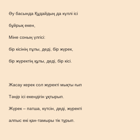
Әу басында Құдайдың да күллі ісі
бұйрық екен,
Міне соның үлгісі:
бір кісінің пұлы, деді, бір жүрек,
бір жүректің құлы, деді, бір кісі.
Жасау керек сол жүректі мықты ғып
Тәңір ісі екендігін ұқтырып.
Жүрек – патша, күтсін, деді, жүректі
алпыс екі қан-тамыры тік тұрып.