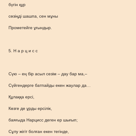
бүгін құр
сөзіңді шашпа, сен мұны
Прометейге ұғындыр.
5. Н а р ц и с с
Сүю – ең бір асыл сезім – дау бар ма,–
Сүйгендерге батпайды екен жаулар да…
Құлаққа ерсі,
Көзге де ұрды ерсілік,
баяғыда Нарцисс деген ер шығып;
Сұлу жігіт болған екен тегінде,