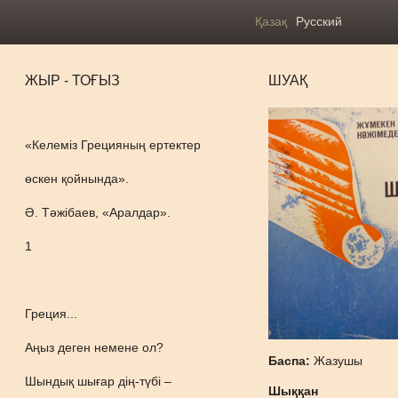
Қазақ
Русский
ЖЫР - ТОҒЫЗ
ШУАҚ
«Келеміз Грецияның ертектер
өскен қойнында».
Ә. Тәжібаев, «Аралдар».
1
Греция...
Аңыз деген немене ол?
Баспа:
Жазушы
Шындық шығар дің-түбі –
Шыққан