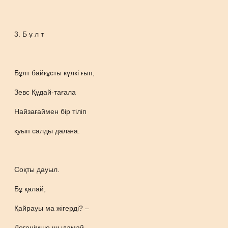
3. Б ұ л т
Бұлт байғұсты күлкі ғып,
Зевс Құдай-тағала
Найзағаймен бір тіліп
қуып салды далаға.
Соқты дауыл.
Бұ қалай,
Қайрауы ма жігерді? –
Дегенімше шыдамай