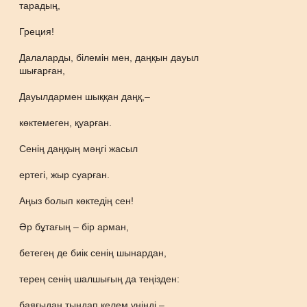
тарадың,
Греция!
Далаларды, білемін мен, даңқын дауыл
шығарған,
Дауылдармен шыққан даңқ,–
көктемеген, қуарған.
Сенің даңқың мәңгі жасыл
ертегі, жыр суарған.
Аңыз болып көктедің сен!
Әр бұтағың – бір арман,
бетегең де биік сенің шынардан,
терең сенің шалшығың да теңізден:
баяғыдан тыңдап келем үніңді –