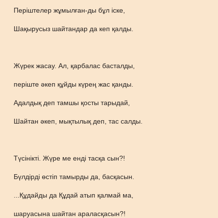
Періштелер жұмылған-ды бұл іске,
Шақырусыз шайтандар да кеп қалды.
Жүрек жасау. Ал, қарбалас басталды,
періште әкеп құйды күрең жас қанды.
Адалдық деп тамшы қосты тарыдай,
Шайтан әкеп, мықтылық деп, тас салды.
Түсінікті. Жүре ме енді тасқа сын?!
Бүлдірді өстіп тамырды да, басқасын.
...Құдайды да Құдай атып қалмай ма,
шаруасына шайтан араласқасын?!