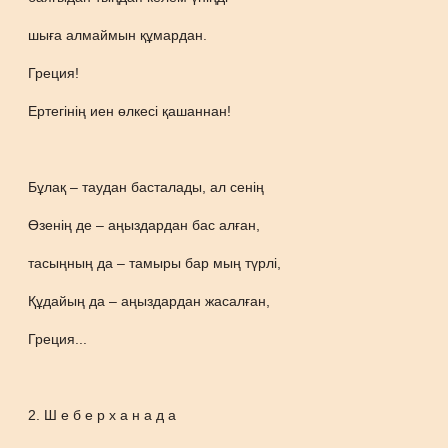
шыға алмаймын құмардан.
Греция!
Ертегінің иен өлкесі қашаннан!
Бұлақ – таудан басталады, ал сенің
Өзенің де – аңыздардан бас алған,
тасыңның да – тамыры бар мың түрлі,
Құдайың да – аңыздардан жасалған,
Греция...
2. Ш е б е р х а н а д а