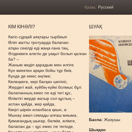
Қазақ
Русский
КІМ КІНӘЛІ?
ШУАҚ
Көгіс-сұрқай аяқтары тырбиып
Өліп жатты тротуарда балапан:
атқан секілді еді жаңа ғана таң,
Әлдекімге өлетін де уақыт болып қалған
ба? –
Жаным жидіп қарадым мен әлгіге.
Күн жиектен арқан бойы тұр биік,
Күнде де емес әңгіме;
Көлеңкеге, кері басқан шегініс,
Жердегі жай, күйбің-күйкі болмыс бұл:
балапанның емес пе еді тегі құс,
Өлімтігі жерде жатыр сол құстың –
аспан қайда, жер қайда,
Көңіл шіркін иланбаса қиын, ә:
Мынау ажал симады алғаш миыма,
Баспа:
Жазушы
Қимағандық шығар, бәлкім, өлімге,
балапан да – құс емес пе тегінде,
Шыққан