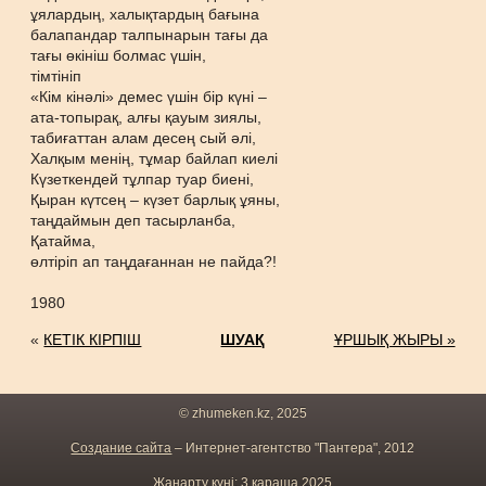
ұялардың, халықтардың бағына
балапандар талпынарын тағы да
тағы өкініш болмас үшін,
тімтініп
«Кім кінәлі» демес үшін бір күні –
ата-топырақ, алғы қауым зиялы,
табиғаттан алам десең сый әлі,
Халқым менің, тұмар байлап киелі
Күзеткендей тұлпар туар биені,
Қыран күтсең – күзет барлық ұяны,
таңдаймын деп тасырланба,
Қатайма,
өлтіріп ап таңдағаннан не пайда?!
1980
«
КЕТІК КІРПІШ
ШУАҚ
ҰРШЫҚ ЖЫРЫ »
© zhumeken.kz, 2025
Создание сайта
– Интернет-агентство "Пантера", 2012
Жаңарту күні: 3 қараша 2025