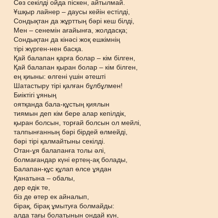
Сөз секілді ойда піскен, айтылмай.
Ұшқыр лайнер – даусы кейін естілді,
Сондықтан да жұрттың бәрі кеш білді,
Мен – сенемін ағайынға, жолдасқа;
Сондықтан да кінәсі жоқ ешкімнің
тірі жүрген-нен басқа.
Қай балапан қарға болар – кім білген,
Қай балапан қыран болар – кім білген,
ең қиыны: өлгені үшін әтешті
Шатастыру тірі қалған бұлбұлмен!
Биіктігі ұяның
оятқанда бала-құстың қиялын
тиямын деп кім бере алар кепілдік,
қыран болсын, торғай болсын ол мейлі,
талпынғанның бәрі бірдей өлмейді,
бәрі тірі қалмайтыны секілді.
Отан-ұя балапанға толы әлі,
болмағандар күні ертең-ақ болады,
Балапан-құс құлап өлсе ұядан
Қанатына – обалы,
дер едік те,
біз де өтер ек айналып,
бірақ, бірақ ұмытуға болмайды:
алда тағы болатынын ондай күн,