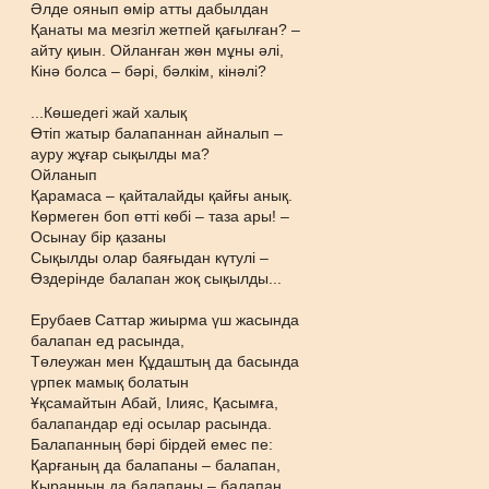
Әлде оянып өмір атты дабылдан
Қанаты ма мезгіл жетпей қағылған? –
айту қиын. Ойланған жөн мұны әлі,
Кінә болса – бәрі, бәлкім, кінәлі?
...Көшедегі жай халық
Өтіп жатыр балапаннан айналып –
ауру жұғар сықылды ма?
Ойланып
Қарамаса – қайталайды қайғы анық.
Көрмеген боп өтті көбі – таза ары! –
Осынау бір қазаны
Сықылды олар баяғыдан күтулі –
Өздерінде балапан жоқ сықылды...
Ерубаев Саттар жиырма үш жасында
балапан ед расында,
Төлеужан мен Құдаштың да басында
үрпек мамық болатын
Ұқсамайтын Абай, Ілияс, Қасымға,
балапандар еді осылар расында.
Балапанның бәрі бірдей емес пе:
Қарғаның да балапаны – балапан,
Қыранның да балапаны – балапан,