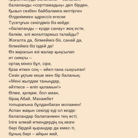
балапанды «сорттамадың» деп бірден,
Қызыл сөзбен байбаламға кептірген
Әлдекіммен адрессіз егеске
Түсетұғын секілдіміз біз кейде:
«балапанды – күзде санау» жоқ есте,
бәлкім, әлі жоғалтармыз талайды?
Жоғалта да, білмейміз біз, санай да,
білмейміз біз іздей де!
Өз жарасын өзі жалар қыңсылап
ит сияқты –
ортақ мінез бұл, сірә,
Қаза өткен соң – әйел ғана сыңсыған!
Сөзін ұқтым кеше мен бір баланың:
«Мені жылдам таныңдар,
әйтпесе – өліп қаламын!»
Өлме, қалқам, бол аман,
бірақ Абай, Махамбет
топырағына бұлданбаған моламен!
Аспан жақын секілді еді ол кезде:
балапандар балапанмен тең өсті;
Іліге алмай өткендердің оң көзге
бәрі бірдей қырандар да емес-ті,
бұның бәрі – айқын жай,