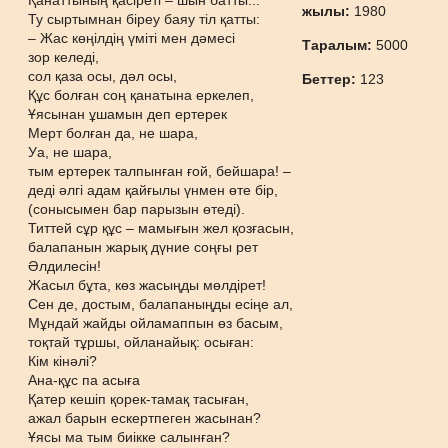
Қанаттының қасіреті – шын батты...
жылы:
1980
Ту сыртымнан біреу баяу тіл қатты:
– Жас көңілдің үміті мен дәмесі
Таралым:
5000
зор келеді,
сол қаза осы, дәл осы,
Беттер:
123
Құс болған соң қанатына еркелеп,
Ұясынан ұшамын деп ертерек
Мерт болған да, не шара,
Уа, не шара,
тым ертерек талпынған ғой, бейшара! –
деді әлгі адам қайғылы үнмен өте бір,
(сонысымен бар парызын өтеді).
Титтей сұр құс – мамығын жел қозғасын,
балапанын жарық дүние соңғы рет
Әлдилесін!
Жасыл бұта, көз жасыңды мөлдірет!
Сен де, достым, балапаныңды есіңе ал,
Мұндай жайды ойламаппын өз басым,
тоқтай тұршы, ойланайық: осыған:
Кім кінәлі?
Ана-құс па асыға
Қатер кешіп қорек-тамақ тасыған,
ажал барын ескертпеген жасынан?
Ұясы ма тым биікке салынған?