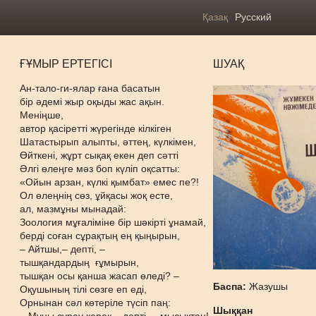
Қазақ
Русский
ҒҰМЫР ЕРТЕГІСІ
ШУАҚ
Ан-тало-ги-ялар ғана басатын
бір әдемі жыр оқыды жас ақын.
Меніңше,
автор қасіретті жүрегінде кілкіген
Шатастырып алыпты, әттең, күлкімен,
Өйткені, жұрт сықақ екен деп сәтті
Әлгі өлеңге мәз боп күліп оқсатты:
«Ойын арзан, күлкі қымбат» емес пе?!
Ол өлеңнің сөз, ұйқасы жоқ есте,
ал, мазмұны мынадай:
Зоология мұғаліміне бір шәкірті ұнамай,
берді соған сұрақтың ең қыңырын,
– Айтшы,– депті, –
тышқандардың ғұмырын,
тышқан осы қанша жасап өледі? –
Баспа:
Жазушы
Оқушының тілі сөзге еп еді,
Орнынан сәл көтеріле түсіп паң:
Шыққан