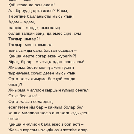
Қай кезде де осы адам!
Ал, біреудің орта жасы? Расы,
Тәбетіне байланысты мысықтың!
Адам – адам,
жәндік – жәндік, пысықтың
ойлап тапқан заңы да емес сірә, сұм
Тағдыр шығар?!
Тағдыр, мені тосып ал,
тынысымды сана бастап осыдан –
Қанша мәрте соғар екен жүрегім?!
Бірақ, бірақ... мысықтардан шошынам!
Жиырма бесте менің әкем түсіпті
тырнағына соғыс деген мысықтың.
Орта жасы жиырма бес қой сонда
оның?!
Жиырма миллион қыршын ғұмыр сөнгелі
Отыз бес жыл! –
Орта жасын солардың
есептеген кім бар – қайғым болар бұл:
қанша миллион жесір ана жалғыздықпен
егесті,
Қанша миллион бала әкесіз боп өсті –
Жазып көрсөм нольдің өзін жеткізе алар