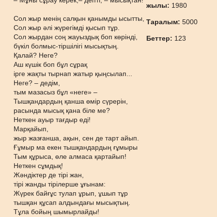
– Мұны сұрау керек,– депті, – мысықтан!
жылы:
1980
Сол жыр менің салқын қанымды ысытты,
Таралым:
5000
Сол жыр әлі жүрегімді қысып тұр.
Сол жырдан соң жауыздық боп көрінді,
Беттер:
123
бүкіл болмыс-тіршілігі мысықтың.
Қалай? Неге?
Аш күшік боп бұл сұрақ
ірге жақты тырнап жатыр қыңсылап...
Неге? – дедім,
тым мазасыз бұл «неге» –
Тышқандардың қанша өмір сүрерін,
расында мысық қана біле ме?
Неткен ауыр тағдыр еді!
Марқайып,
жыр жазғанша, ақын, сен де тарт айып.
Ғұмыр ма екен тышқандардың ғұмыры
Тым құрыса, өле алмаса қартайып!
Неткен сұмдық!
Жәндіктер де тірі жан,
тірі жанды тірілерше ұғынам:
Жүрек байғұс тулап ұрып, ұшып тұр
тышқан құсап алдындағы мысықтың.
Тұла бойың шымырлайды!