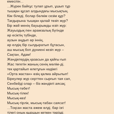
емеспін...
...Жүрек байғұс тулап ұрып, ұшып тұр
тышқан құсап алдындағы мысықтың.
Кім біледі, болар бәлкім сезім құр?
Тағдырына тышқан қалай төзіп жүр?
Бір жәй менің бауырымды езіп жүр:
Жауыздық пен арамзалық бүгінде
әр есіктің түбінде,
аузын аңдып әр іннің,
әр елдің бір сылдыратып бұтасын,
аш мысық боп дүниені кезіп жүр –
Сақтан, Адам!
Жәндіктердің қазасын да қайғы ғып
Жас төгетін жаның сенің мәлім-ді,
тек қартайып өлетұғын кәдімгі
«Орта жастан» өзің қалма айрылып!
Біреулер жүр серттен сырғып тая сап,
Сенбейді олар – біз жәндікті аясақ;
Мысық-тәбет!
Мысық-тілек!
Мысық-көз!
Мысық-тірлік, мысық-табан саясат!
...Тоқсан жаста әжем өлді, бар ізгі
тілегі оның қыршын кеткен тәрізді.