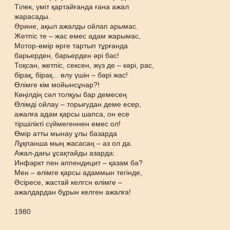
Тілек, үміт қартайғанда ғана ажал
жарасады.
Әрине, ақыл ажалды ойлап арымас.
Жетпіс те – жас емес адам жарымас,
Мотор-өмір өрге тартып тұрғанда
барьерден, барьерден әрі бас!
Тоқсан, жетпіс, сексен, жүз де – кәрі, рас,
бірақ, бірақ... өлу үшін – бәрі жас!
Өлімге кім мойынсұнар?!
Көңілдің сәл толқуы бар демесең
Өлімді ойлау – торығудан деме есер,
ажалға адам қарсы шапса, он есе
тіршілікті сүймегеннен емес ол!
Өмір атты мынау ұлы базарда
Лұқпанша мың жасасаң – аз ол да.
Ажал-дағы ұсақтайды азарда:
Инфаркт пен аппендицит – қазам ба?
Мен – өлімге қарсы адаммын тегінде,
Әсіресе, жастай келгсн өлімге –
ажалдардан бұрын келген ажалға!
1980