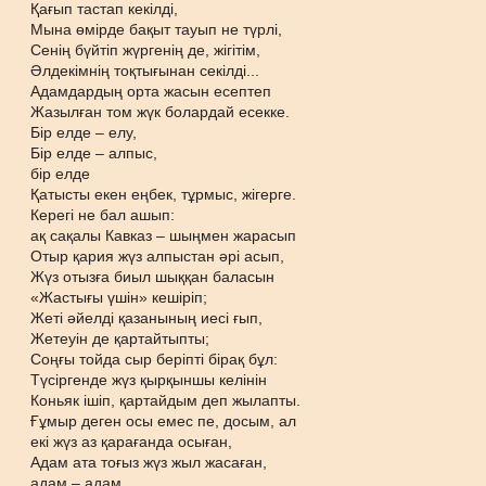
Қағып тастап кекілді,
Мына өмірде бақыт тауып не түрлі,
Сенің бүйтіп жүргенің де, жігітім,
Әлдекімнің тоқтығынан секілді...
Адамдардың орта жасын есептеп
Жазылған том жүк болардай есекке.
Бір елде – елу,
Бір елде – алпыс,
бір елде
Қатысты екен еңбек, тұрмыс, жігерге.
Керегі не бал ашып:
ақ сақалы Кавказ – шыңмен жарасып
Отыр қария жүз алпыстан әрі асып,
Жүз отызға биыл шыққан баласын
«Жастығы үшін» кешіріп;
Жеті әйелді қазанының иесі ғып,
Жетеуін де қартайтыпты;
Соңғы тойда сыр беріпті бірақ бұл:
Түсіргенде жүз қырқыншы келінін
Коньяк ішіп, қартайдым деп жылапты.
Ғұмыр деген осы емес пе, досым, ал
екі жүз аз қарағанда осыған,
Адам ата тоғыз жүз жыл жасаған,
адам – адам,