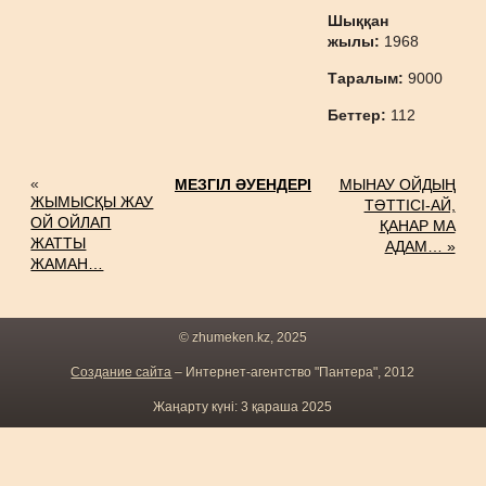
Шыққан
жылы:
1968
Таралым:
9000
Беттер:
112
«
МЕЗГІЛ ӘУЕНДЕРІ
МЫНАУ ОЙДЫҢ
ЖЫМЫСҚЫ ЖАУ
ТӘТТІСІ-АЙ,
ОЙ ОЙЛАП
ҚАНАР МА
ЖАТТЫ
АДАМ… »
ЖАМАН…
© zhumeken.kz, 2025
Создание сайта
– Интернет-агентство "Пантера", 2012
Жаңарту күні: 3 қараша 2025