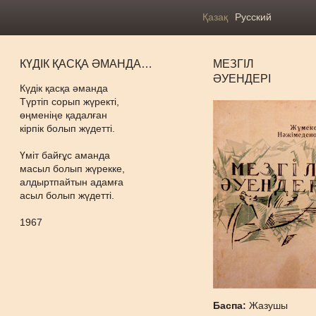
Қазақ
Русский
КҮДІК ҚАСҚА ӘМАНДА…
МЕЗГІЛ
ӘУЕНДЕРІ
Күдік қасқа әманда
Түртіп сорып жүректі,
өңменіңе қадалған
кірпік болып жүдетті.
Үміт байғұс аманда
масыл болып жүрекке,
алдыртпайтын адамға
асыл болып жүдетті.
1967
Баспа:
Жазушы