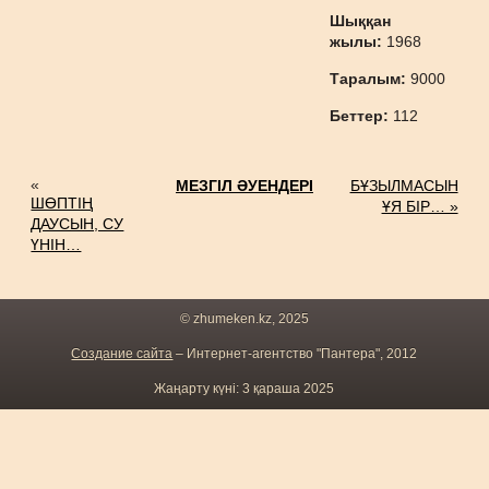
Шыққан
жылы:
1968
Таралым:
9000
Беттер:
112
«
МЕЗГІЛ ӘУЕНДЕРІ
БҰЗЫЛМАСЫН
ШӨПТІҢ
ҰЯ БІР… »
ДАУСЫН, СУ
ҮНІН…
© zhumeken.kz, 2025
Создание сайта
– Интернет-агентство "Пантера", 2012
Жаңарту күні: 3 қараша 2025