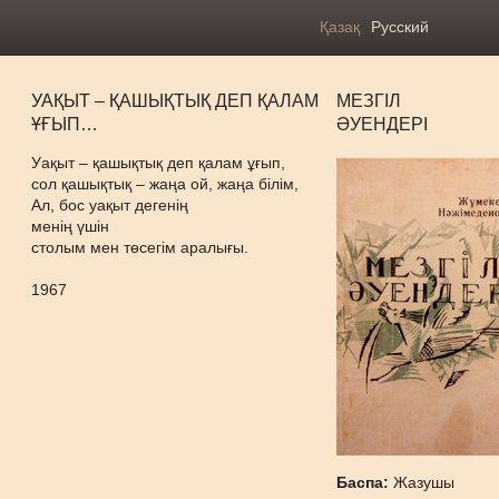
Қазақ
Русский
УАҚЫТ – ҚАШЫҚТЫҚ ДЕП ҚАЛАМ
МЕЗГІЛ
ҰҒЫП…
ӘУЕНДЕРІ
Уақыт – қашықтық деп қалам ұғып,
сол қашықтық – жаңа ой, жаңа білім,
Ал, бос уақыт дегенің
менің үшін
столым мен төсегім аралығы.
1967
Баспа:
Жазушы