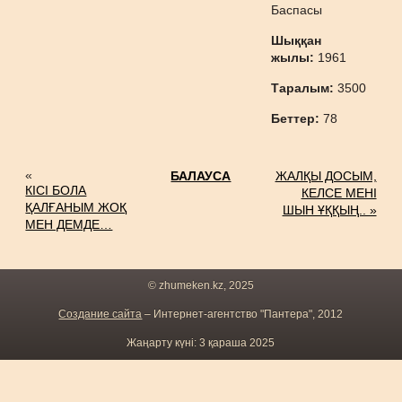
Баспасы
Шыққан
жылы:
1961
Таралым:
3500
Беттер:
78
«
БАЛАУСА
ЖАЛҚЫ ДОСЫМ,
КІСІ БОЛА
КЕЛСЕ МЕНІ
ҚАЛҒАНЫМ ЖОҚ
ШЫН ҰҚҚЫҢ.. »
МЕН ДЕМДЕ…
© zhumeken.kz, 2025
Создание сайта
– Интернет-агентство "Пантера", 2012
Жаңарту күні: 3 қараша 2025