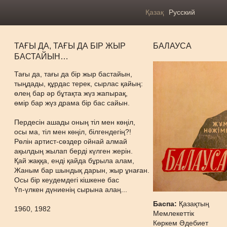
Қазақ
Русский
ТАҒЫ ДА, ТАҒЫ ДА БІР ЖЫР
БАЛАУСА
БАСТАЙЫН…
Тағы да, тағы да бір жыр бастайын,
тыңдады, құрдас терек, сырлас қайың:
өлең бар әр бұтақта жүз жапырақ,
өмір бар жүз драма бір бас сайын.
Пердесін ашады оның тіл мен көңіл,
осы ма, тіл мен көңіл, білгендегің?!
Рөлін артист-сөздер ойнай алмай
ақылдың жылап берді күлген жерін.
Қай жаққа, енді қайда бұрыла алам,
Жаным бар шындық дарын, жыр ұнаған.
Осы бір кеудемдегі кішкене бас
Үп-үлкен дүниенің сырына алаң...
Баспа:
Қазақтың
1960, 1982
Мемлекеттік
Көркем Әдебиет