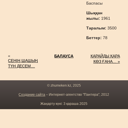
Баспасы
Шыққан
жылы:
1961
Таралым:
3500
Беттер:
78
«
БАЛАУСА
ҚАРАЙДЫ ҚАРА
СЕНІҢ ШАШЫҢ
КӨЗ ҒАНА… »
ТҮН ДЕСЕМ…
© zhumeken.kz, 2025
Создание сайта
– Интернет-агентство "Пантера", 2012
Жаңарту күні: 3 қараша 2025