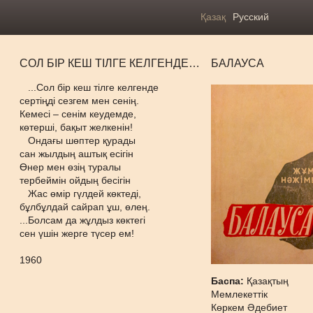
Қазақ
Русский
СОЛ БІР КЕШ ТІЛГЕ КЕЛГЕНДЕ…
БАЛАУСА
...Сол бір кеш тілге келгенде
сертіңді сезгем мен сенің.
Кемесі – сенім кеудемде,
көтерші, бақыт желкенін!
Ондағы шөптер қурады
сан жылдың аштық есігін
Өнер мен өзің туралы
тербеймін ойдың бесігін
Жас өмір гүлдей көктеді,
бұлбұлдай сайрап ұш, өлең.
...Болсам да жұлдыз көктегі
сен үшін жерге түсер ем!
1960
Баспа:
Қазақтың
Мемлекеттік
Көркем Әдебиет