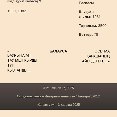
кімді қуып келесің?!
Баспасы
1960, 1982
Шыққан
жылы:
1961
Таралым:
3500
Беттер:
78
«
БАЛАУСА
ОСЫ МА
БАУРЫНА АП
ҚАРАШАНЫҢ
ТАУ МЕН ҚЫРДЫ
АЙЫ ДЕГЕН… »
ТҮН
ҚЫЗҒАНДЫ…
© zhumeken.kz, 2025
Создание сайта
– Интернет-агентство "Пантера", 2012
Жаңарту күні: 3 қараша 2025