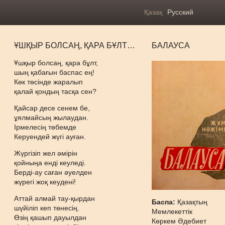
Қазақ
Русский
ҰШҚЫР БОЛСАҢ, ҚАРА БҰЛТ…
БАЛАУСА
Ұшқыр болсаң, қара бұлт,
шың қабағын баспас ең!
Көк төсінде жаралып
қалай қондың тасқа сен?
Қайсар десе сенем бе,
ұялмайсың жылаудан.
Ірмелесің төбемде
Керуендей жүгі ауған.
Жүргізіп жел әмірін
қойныңа енді кеуледі.
Берді-ау саған әуелден
жүрегі жоқ кеудені!
Аттай алмай тау-қырдан
Баспа:
Қазақтың
шүйіліп кеп төнесің.
Мемлекеттік
Өзің қашып дауылдан
Көркем Әдебиет