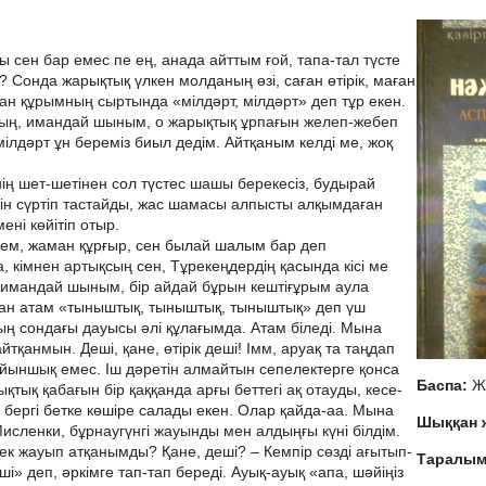
сы сен бар емес пе ең, анада айттым ғой, тапа-тал түсте
 Сонда жарықтық үлкен молданың өзі, саған өтірік, маған
ан құрымның сыртында «мілдәрт, мілдәрт» деп тұр екен.
дың, имандай шыным, о жарықтық ұрпағын желеп-жебеп
 мілдәрт ұн береміз биыл дедім. Айтқаным келді ме, жоқ
інің шет-шетінен сол түстес шашы берекесіз, будырай
 езуін сүртіп тастайды, жас шамасы алпысты алқымдаған
ені көйітіп отыр.
 ем, жаман құрғыр, сен былай шалым бар деп
 кімнен артықсың сен, Тұрекеңдердің қасында кісі ме
н, имандай шыным, бір айдай бұрын кештіғұрым аула
ан атам «тыныштық, тыныштық, тыныштық» деп үш
 сондағы дауысы әлі құлағымда. Атам біледі. Мына
тқанмын. Деші, қане, өтірік деші! Імм, аруақ та таңдап
ойыншық емес. Іш дәретін алмайтын сепелектерге қонса
Баспа:
Ж
тық қабағын бір қаққанда арғы беттегі ақ отауды, кесе-
 бергі бетке көшіре салады екен. Олар қайда-аа. Мына
Шыққан
 Мисленки, бұрнаугүнгі жауынды мен алдыңғы күні білдім.
зек жауып атқанымды? Қане, деші? – Кемпір сөзді ағытып-
Таралы
ші» деп, әркімге тап-тап береді. Ауық-ауық «апа, шәйіңіз