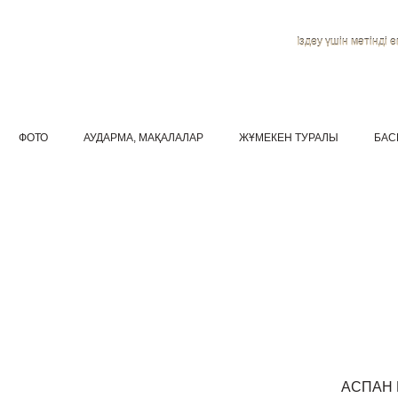
Іздеу үшін мәтінді ен
ФОТО
АУДАРМА, МАҚАЛАЛАР
ЖҰМЕКЕН ТУРАЛЫ
БАС
АСПАН