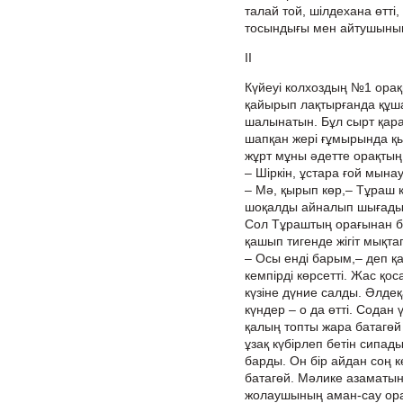
талай той, шілдехана өтті,
тосындығы мен айтушының х
ІІ
Күйеуі колхоздың №1 орақ
қайырып лақтырғанда құша
шалынатын. Бұл сырт қара
шапқан жері ғұмырында қы
жұрт мұны әдетте орақтың 
– Шіркін, ұстара ғой мынау
– Мә, қырып көр,– Тұраш ке
шоқалды айналып шығады 
Сол Тұраштың орағынан ба
қашып тигенде жігіт мықта
– Осы енді барым,– деп қа
кемпірді көрсетті. Жас қо
күзіне дүние салды. Әлдеқ
күндер – о да өтті. Содан 
қалың топты жара батагөй
ұзақ күбірлеп бетін сипады
барды. Он бір айдан соң к
батагөй. Мәлике азаматын
жолаушының аман-сау орал