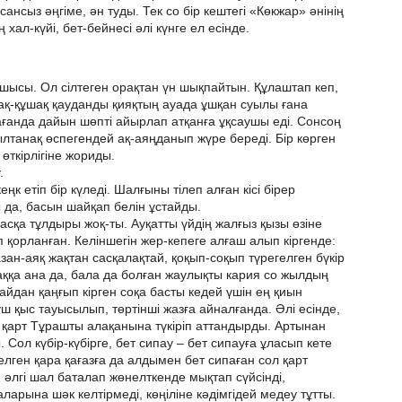
 сансыз әңгіме, ән туды. Тек со бір кештегі «Көкжар» әнінің
ал-күйі, бет-бейнесі әлі күнге ел есінде.
шысы. Ол сілтеген орақтан үн шықпайтын. Құлаштап кеп,
қ-құшақ қауданды қияқтың ауада ұшқан суылы ғана
ғанда дайын шөпті айырлап атқанға ұқсаушы еді. Сонсоң
лтанақ өспегендей ақ-аяңданып жүре береді. Бір көрген
өткірлігіне жориды.
.
ңк етіп бір күледі. Шалғыны тілеп алған кісі бірер
да, басын шайқап белін ұстайды.
сқа тұлдыры жоқ-ты. Ауқатты үйдің жалғыз қызы өзіне
п қорланған. Келіншегін жер-кепеге алғаш алып кіргенде:
зан-аяқ жақтан сасқалақтай, қоқып-соқып түрегелген бүкір
саққа ана да, бала да болған жаулықты кария со жылдың
айдан қаңғып кірген соқа басты кедей үшін ең қиын
үш қыс тауысылып, төртінші жазға айналғанда. Әлі есінде,
 қарт Тұрашты алақанына түкіріп аттандырды. Артынан
. Сол күбір-күбірге, бет сипау – бет сипауға ұласып кете
елген қара қағазға да алдымен бет сипаған сол қарт
 әлгі шал баталап жөнелткенде мықтап сүйсінді,
арына шәк келтірмеді, көңіліне кәдімгідей медеу тұтты.