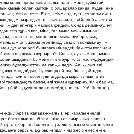
лкім келді, әрі жаным ашыды. Баяғы менің күйім ғой
атын қамын ойлап қайтсін, о бишаралар қайда, Құдай, әне
ан жоқ, өтті де кетті. Е-ее, есіме енді түсті, со жолы екен-
рілсін дедім, сырағдым, шыным да сол,– «Сендей азаматы
еді»,– деп өп-өтірік майыса қойдым. Сонда деймін-ау, әлі
даң етіп тұрып кеп, міне, тап мына мойынымнан
асам, саған өтірік, маған шын, мына шұбар қасық
ртынша: «Қап, жақсы көретінімді сездіріп қойдым-ау»,–
, мен дүзіқара әлгі бишараға мінендей бақытты көпсіндім
олай емес пе, жаман құрғыр, а?! Сосын, ауызымнан, мына
қалай шыққанын білмеймін, әйтеуір: «Жә, жә, әлдеқандай
 еркек бұралқы иттен де көп»,– дедім. Ал, қылып ал!
і қасқа маңдайдың, Тұрекеңді айтам, басы қайтадан
ұнады, сүйген еркегіңнің алдыңда қыры сынып, итиіп
рі тасқындық та баяғы, әлі жаман құрғыр-ау, тілің бар ма,
 Сенің байың құсағандар өлмейді, әне сол. Уһ! Шпешкең
ткен-ді. Жұрт та жападан-жалғыз, әрі қаралы әйелді
туге бата алмаған. Әркім ішінен өз сиырының пішенін
айғырған, бәрі әлгі сорлының халін қапысыз ұғынған қалып
ті қашанға барсын, ақыры, көпшілік кім жесір емес екен,