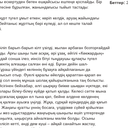
йы ескертуден бөтен ешқайсысы ештеңе қоспайды. Бір
Беттер:
ргесіне бұрылған, жанындағысы тыйып тастады:
жұрт түгел ұмыт еткен; көріп келдік, аруақ жайындағы
ейтаныс жұрттың бәрі күледі, ал ол кеште талай
.
ріліп барып-барып кілт үзілді, жылан арбаған бозторғайдай
ады. Арғы шыңы тым асқақ, әрі ұзақ, әйгілі «Көкжардың»
й сонша ілез, иінсіз бітуі тыңдаушы құлақты түгел
ектің алғашқы салған әні еді. Бұған дейін шал-
раш үйіндегі келіннің бұзауға айқайлағанын да
ырысып отыр. Әуелі қаралы әйелдің қараптан-қарап ән
і сол әннің мұнша шолақ қайырылғанына таң болысты.
сігінен бейхабар, әлгі шырқау биікке шыққан нүктеде, екі
рлары білеу-білеу күйде қатып қалды. Келесі сәтте мына
 қозғалақ қаққан ел тына қап, бейне әлдене көлденең
 қалған ауызға үңілді. Жұқа, сұрқай еріндердің дір қағып
Жаңағы қуатты үннің босаға, үлдірікке сүйей қойылған
 жез ыдыстардағы жаңғырық-шыңылы өшіп үлгергенде
ек ыңылға, ыңырсуға айналғаны мәлім болды. Осыны
ісіп кетті, әнді дем күші – айқай санайтын жастау,