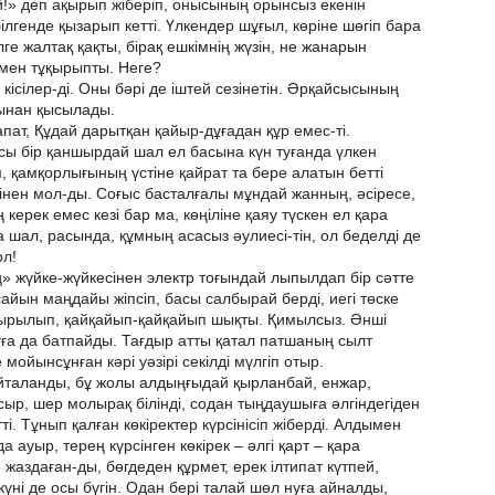
й!» деп ақырып жіберіп, онысының орынсыз екенін
лгенде қызарып кетті. Үлкендер шұғыл, көріне шөгіп бара
лге жалтақ қақты, бірақ ешкімнің жүзін, не жанарын
мен тұқырыпты. Неге?
 кісілер-ді. Оны бәрі де іштей сезінетін. Әрқайсысының
рынан қысылады.
пат, Құдай дарытқан қайыр-дұғадан құр емес-ті.
Осы бір қаншырдай шал ел басына күн туғанда үлкен
м, қамқорлығының үстіне қайрат та бере алатын бетті
інен мол-ды. Соғыс басталғалы мұндай жанның, әсіресе,
ң керек емес кезі бар ма, көңіліне қаяу түскен ел қара
 шал, расында, құмның асасыз әулиесі-тін, ол беделді де
ол!
ң» жүйке-жүйкесінен электр тоғындай лыпылдап бір сәтте
 сайын маңдайы жіпсіп, басы салбырай берді, иегі төске
пырылып, қайқайып-қайқайып шықты. Қимылсыз. Әнші
уға да батпайды. Тағдыр атты қатал патшаның сылт
 мойынсұнған кәрі уәзірі секілді мүлгіп отыр.
йталанды, бұ жолы алдыңғыдай қырланбай, енжар,
, сыр, шер молырақ білінді, содан тыңдаушыға әлгіндегіден
ті. Тұнып қалған көкіректер күрсінісіп жіберді. Алдымен
 ауыр, терең күрсінген көкірек – әлгі қарт – қара
те жаздаған-ды, бөгдеден құрмет, ерек ілтипат күтпей,
 күні де осы бүгін. Одан бері талай шөл нуға айналды,