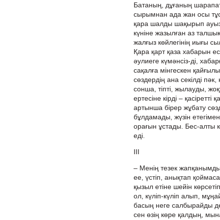
Батаның, дұғаның шарапа
сырымнан ада жан осы тұст
қара шалды шақырып ауыз 
күніне жазылған аз талшық
жалғыз көйлегінің иығы сы
Қара қарт қаза хабарын ес
әулиеге күмәнсіз-ді, хаба
сақалға мінгескен қайғылы 
сөздердің ана секілді пәк
сонша, тіпті, жылауды, жоқ
ертесіне кірді – қасіретті 
артынша бірер жұбату сөз
бұлдамады, жүзін етегімен
орағын ұстады. Бес-алты 
еді.
ІІІ
– Менің тезек жапқанымды
ее, үстіп, анықтап қоймас
қызыл етіне шейін көрсеті
ол, күліп-күліп алып, мұң
басың неге салбырайды де
сен өзің көре қалдың, мына