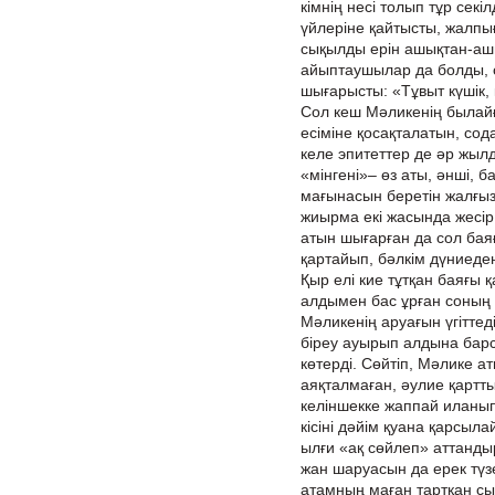
кімнің несі толып тұр секі
үйлеріне қайтысты, жалпы
сықылды ерін ашықтан-ашы
айыптаушылар да болды, о
шығарысты: «Тұвыт күшік,
Сол кеш Мәликенің былайғ
есіміне қосақталатын, сода
келе эпитеттер де әр жыл
«мінгені»– өз аты, әнші, 
мағынасын беретін жалғыз
жиырма екі жасында жесір
атын шығарған да сол баяғы
қартайып, бәлкім дүниеден 
Қыр елі кие тұтқан баяғы 
алдымен бас ұрған соның ө
Мәликенің аруағын үгіттед
біреу ауырып алдына барса
көтерді. Сөйтіп, Мәлике а
аяқталмаған, әулие қарттың
келіншекке жаппай иланып
кісіні дәйім қуана қарсыл
ылғи «ақ сөйлеп» аттанды
жан шаруасын да ерек түзе
атамның маған тартқан сыб