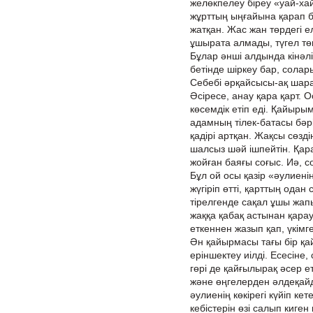
желөкпелеу біреу «уай-ха
жұрттың ыңғайына қарап бі
жатқан. Жас жан төрдегі е
ұшырата алмады, түгел тө
Бұлар әнші алдында кінәлі
бетінде шіркеу бар, сола
Себебі әрқайсысы-ақ шара
Әсіресе, анау қара қарт. 
көсемдік етіп еді. Қайыры
адамның тілек-батасы бәр
қадірі артқан. Жақсы сөзді
шалсыз шәй ішпейтін. Қара
жойған баяғы соғыс. Иә, с
Бұл ой осы қазір «әулиені
жүгіріп өтті, қарттың одан
тірелгенде сақал ұшы жа
жаққа қабақ астынан қара
еткеннен жазып қап, үкімге
Ән қайырмасы тағы бір қа
еріншектеу иілді. Есесіне
гөрі де қайғылырақ әсер ет
және өңгелерден әлдеқайда
әулиенің көкірегі күйіп ке
кебістерін өзі салып киген