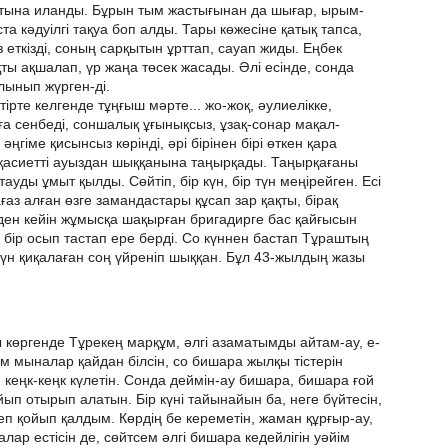
тына иланды. Бұрын тым жастығынан да шығар, ырым-
а кәдуілгі тақуа боп алды. Тары көжесіне қатық тапса,
еткізді, соның сарқытын ұрттап, сауап жиды. Еңбек
ты ақшалап, үр жаңа төсек жасады. Әлі есінде, сонда
лынып жүрген-ді.
тірте келгенде тұңғыш мәрте... жо-жоқ, әулиелікке,
рға сенбеді, соншалық ұғынықсыз, ұзақ-сонар мақал-
әңгіме қисынсыз көрінді, әрі бірінен бірі өткен қара
, қасиетті ауыздан шыққанына таңырқады. Таңырқағаны
тауды ұмыт қылды. Сөйтіп, бір күн, бір түн меңірейген. Есі
қағаз алған өзге замандастары құсап зар қақты, бірақ
ден кейін жұмысқа шақырған бригадирге бас қайғысын
 бір осып тастап ере берді. Со күннен бастап Тұраштың
күн қиқалаған соң үйреніп шыққан. Бұл 43-жылдың жазы
 көргенде Тұрекең марқұм, әлгі азаматымды айтам-ау, е-
ам мыналар қайдан білсін, со бишара жылқы тістерін
п кеңк-кеңк күлетін. Сонда деймін-ау бишара, бишара ғой
айып отырып алатын. Бір күні тайынайын ба, неге бүйтесін,
п қойып қалдым. Көрдің бе кереметін, жаман құрғыр-ау,
лар естісін де, сөйтсем әлгі бишара кедейлігін уәйім