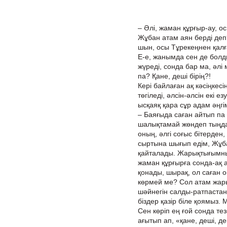
– Әлі, жаман құрғыр-ау, о
Жұбан атам аян берді деп?
шын, осы Тұрекеңнен қалғ
Е-е, жанымда сен де бол
жүреді, сонда бар ма, әлі
па? Қане, деші бірің?!
Кері байлаған ақ кәсіңкес
төгіледі, әлсін-әлсін екі
ысқаяқ қара сұр адам әңгім
– Баяғыда саған айтып па
шалықтамай жөндеп тыңда,
оның, әлгі соғыс бітерде
сыртына шығып едім, Жұб
қайталады. Жарықтығымның
жаман құрғырға сонда-ақ ай
қонады, шырақ, ол саған 
көрмей ме? Сол атам жарық
шәйнегін салды-ратпастан
біздер қазір біле қоямыз.
Сен көріп ең ғой сонда те
ағытып ап, «қане, деші, де