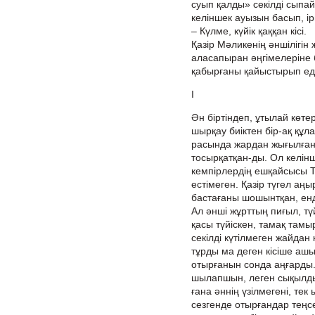
суып қалды» секілді сыпа
келіншек ауызын басып, і
– Күлме, күйік қаққан кісі.
Қазір Мәликенің әншілігін 
аласапыран әңгімелеріне б
қабырғаны қайыстырып еді
І
Ән біртіндеп, ұтылай көте
шырқау биіктен бір-ақ құл
расында жардан жығылғанда
тосырқатқан-ды. Ол келінш
кемпірлердің ешқайсысы Тұ
естімеген. Қазір түгел аң
бастағаны шошынтқан, енд
Ал әнші жұрттың пиғыл, түй
қасы түйіскен, тамақ тамы
секілді күтілмеген жайдан
тұрды ма деген кісіше ашық
отырғанын сонда аңғарды. 
шылапшын, леген сықылды
ғана әннің үзілмегені, т
сезгенде отырғандар теңсел