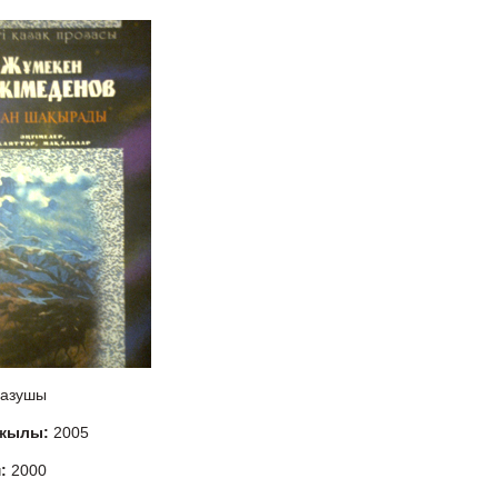
азушы
 жылы:
2005
м:
2000