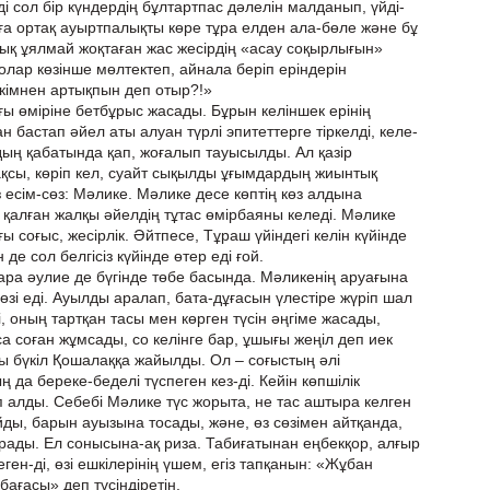
лді сол бір күндердің бұлтартпас дәлелін малданып, үйді-
ға ортақ ауыртпалықты көре тұра елден ала-бөле және бұ
қ ұялмай жоқтаған жас жесірдің «асау соқырлығын»
лар көзінше мөлтектеп, айнала беріп еріндерін
 кімнен артықпын деп отыр?!»
ы өміріне бетбұрыс жасады. Бұрын келіншек ерінің
н бастап әйел аты алуан түрлі эпитеттерге тіркелді, келе-
дың қабатында қап, жоғалып тауысылды. Ал қазір
бақсы, көріп кел, суайт сықылды ұғымдардың жиынтық
 есім-сөз: Мәлике. Мәлике десе көптің көз алдына
 қалған жалқы әйелдің тұтас өмірбаяны келеді. Мәлике
 соғыс, жесірлік. Әйтпесе, Тұраш үйіндегі келін күйінде
де сол белгісіз күйінде өтер еді ғой.
қара әулие де бүгінде төбе басында. Мәликенің аруағына
зі еді. Ауылды аралап, бата-дұғасын үлестіре жүріп шал
і, оның тартқан тасы мен көрген түсін әңгіме жасады,
 соған жұмсады, со келінге бар, ұшығы жеңіл деп иек
ты бүкіл Қошалаққа жайылды. Ол – соғыстың әлі
 да береке-беделі түспеген кез-ді. Кейін көпшілік
 алды. Себебі Мәлике түс жорыта, не тас аштыра келген
айды, барын ауызына тосады, және, өз сөзімен айтқанда,
рады. Ел сонысына-ақ риза. Табиғатынан еңбекқор, алғыр
ген-ді, өзі ешкілерінің үшем, егіз тапқанын: «Жұбан
ағасы» деп түсіндіретін.